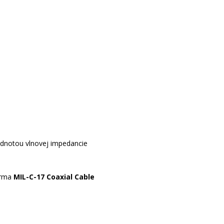
odnotou vlnovej impedancie
norma
MIL-C-17
Coaxial Cable