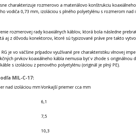
sne charakterizuje rozmerovo a materiálovo konštrukciu koaxiálneho
ého vodiča 0,73 mm, izoláciou s plného polyetylénu s rozmerom nad
enie rozmerovej rady koaxiálnych káblov, ktorá bola následne prebrat
itá aj z dôvodu konektorov, ktoré sú typizované práve pre takto vytv
RG je vo väčšine prípadov využívané pre charakteristiku vlnovej imp
ukčných prvkov koaxiálneho kábla nemusia byť v zhode s originálnou d
ble s izoláciou z penového polyetylénu (originál je plný PE).
odľa MIL-C-17:
er nad izoláciou mm
Vonkajší priemer cca mm
6,1
7,5
10,3