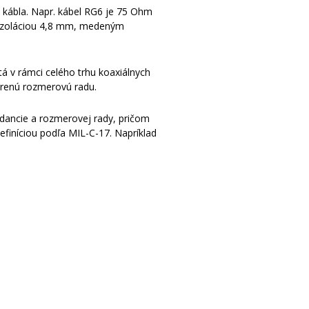
 kábla. Napr. kábel RG6 je 75 Ohm
 izoláciou 4,8 mm, medeným
á v rámci celého trhu koaxiálnych
orenú rozmerovú radu.
edancie a rozmerovej rady, pričom
efiníciou podľa MIL-C-17. Napríklad