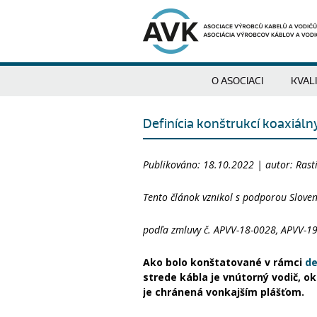
O ASOCIACI
KVAL
Definícia konštrukcí koaxiáln
Publikováno: 18.10.2022 | autor: Rasti
Tento článok vznikol s podporou Sloven
podľa zmluvy č. APVV-18-0028, APVV-1
Ako bolo konštatované v rámci
de
strede kábla je vnútorný vodič, ok
je chránená vonkajším plášťom.