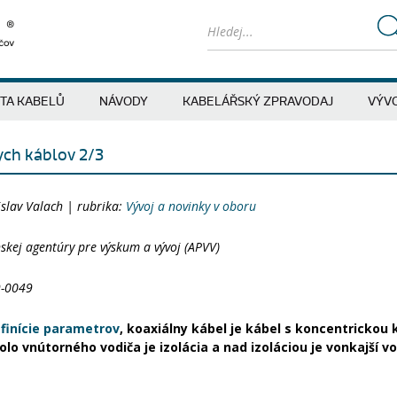
ITA KABELŮ
NÁVODY
KABELÁŘSKÝ ZPRAVODAJ
VÝVO
ych káblov 2/3
slav Valach | rubrika:
Vývoj a novinky v oboru
skej agentúry pre výskum a vývoj (APVV)
9-0049
finície parametrov
, koaxiálny kábel je kábel s koncentrickou
olo vnútorného vodiča je izolácia a nad izoláciou je vonkajší vo