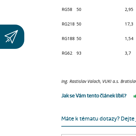
RG58
50
2,95
RG218
50
17,3
RG188
50
1,54
RG62
93
3,7
Ing. Rastislav Valach, VUKI a.s. Bratisla
Jak se Vám tento článek líbil?
Máte k tématu dotazy? Dejte j