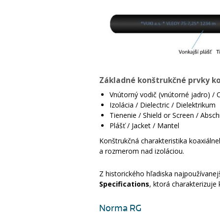
Základné konštrukčné prvky ko
Vnútorný vodič (vnútorné jadro) / 
Izolácia / Dielectric / Dielektrikum
Tienenie / Shield or Screen / Absc
Plášť / Jacket / Mantel
Konštrukčná charakteristika koaxiáln
a rozmerom nad izoláciou.
Z historického hľadiska najpoužívane
Specifications
, ktorá charakterizuj
Norma RG