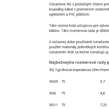
Označenie RG s príslušným číslom pre
koaxiálny kábel s priemerom vnútorn
opletením a PVC plášťom.
Táto norma bola určujúcou pre vytvor
káblov. Táto rozmerová rada je dôlež
V súčasnej dobe používané označenie 
použité materiály jednotlivých konštr
označením RG6 sa bežne označujú aj ká
Najbežnejšie rozmerové rady p
RG Typ
Vlnová impedancia Ohm
Priem
RG59
75
3,7
RG6
75
4,8
RG11
75
7,25