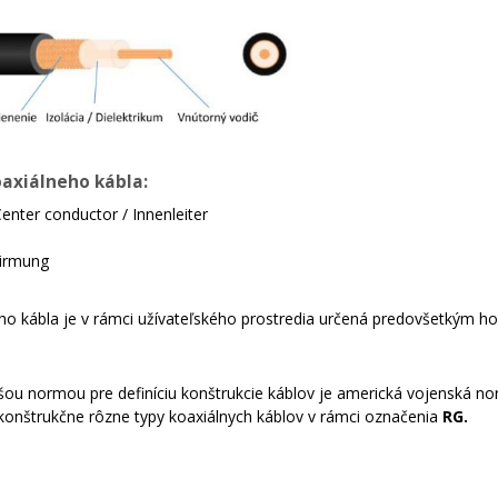
axiálneho kábla:
Center conductor / Innenleiter
hirmung
eho kábla je v rámci užívateľského prostredia určená predovšetkým h
jšou normou pre definíciu konštrukcie káblov je americká vojenská 
e konštrukčne rôzne typy koaxiálnych káblov v rámci označenia
RG.