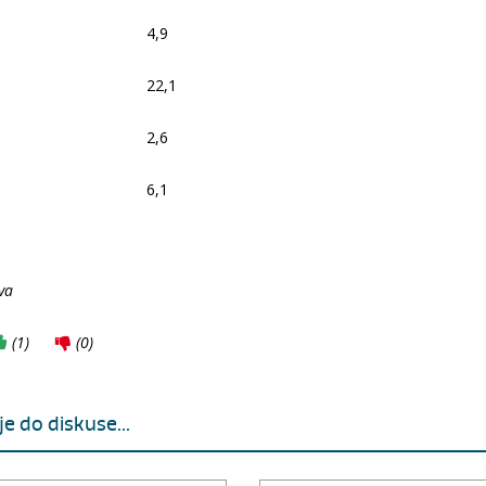
4,9
22,1
2,6
6,1
va
(
1
)
(
0
)
e do diskuse...