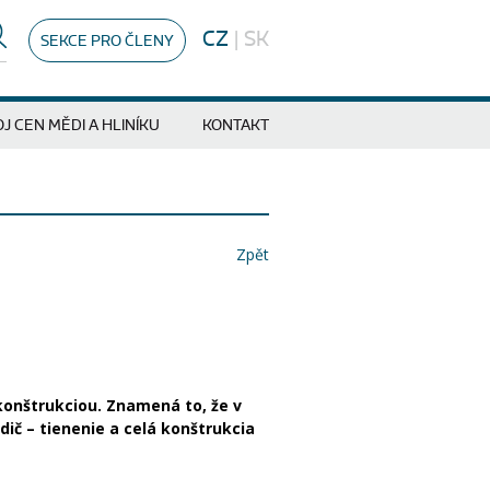
CZ
|
SK
SEKCE PRO ČLENY
J CEN MĚDI A HLINÍKU
KONTAKT
Zpět
 konštrukciou. Znamená to, že v
dič – tienenie a celá konštrukcia