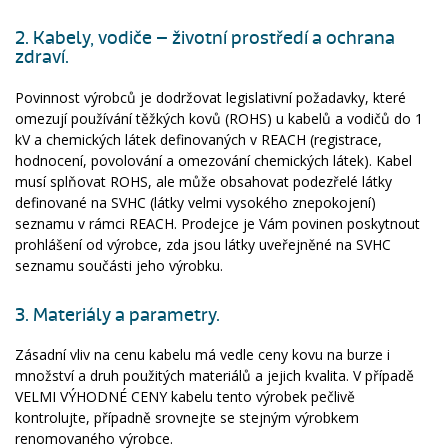
2. Kabely, vodiče – životní prostředí a ochrana
zdraví.
Povinnost výrobců je dodržovat legislativní požadavky, které
omezují používání těžkých kovů (ROHS) u kabelů a vodičů do 1
kV a chemických látek definovaných v REACH (registrace,
hodnocení, povolování a omezování chemických látek). Kabel
musí splňovat ROHS, ale může obsahovat podezřelé látky
definované na SVHC (látky velmi vysokého znepokojení)
seznamu v rámci REACH. Prodejce je Vám povinen poskytnout
prohlášení od výrobce, zda jsou látky uveřejněné na SVHC
seznamu součásti jeho výrobku.
3. Materiály a parametry.
Zásadní vliv na cenu kabelu má vedle ceny kovu na burze i
množství a druh použitých materiálů a jejich kvalita. V případě
VELMI VÝHODNÉ CENY kabelu tento výrobek pečlivě
kontrolujte, případně srovnejte se stejným výrobkem
renomovaného výrobce.