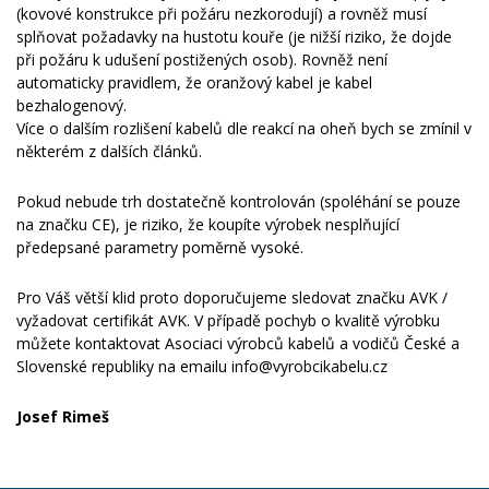
(kovové konstrukce při požáru nezkorodují) a rovněž musí
splňovat požadavky na hustotu kouře (je nižší riziko, že dojde
při požáru k udušení postižených osob). Rovněž není
automaticky pravidlem, že oranžový kabel je kabel
bezhalogenový.
Více o dalším rozlišení kabelů dle reakcí na oheň bych se zmínil v
některém z dalších článků.
Pokud nebude trh dostatečně kontrolován (spoléhání se pouze
na značku CE), je riziko, že koupíte výrobek nesplňující
předepsané parametry poměrně vysoké.
Pro Váš větší klid proto doporučujeme sledovat značku AVK /
vyžadovat certifikát AVK. V případě pochyb o kvalitě výrobku
můžete kontaktovat Asociaci výrobců kabelů a vodičů České a
Slovenské republiky na emailu info@vyrobcikabelu.cz
Josef Rimeš