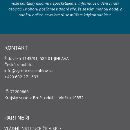
vaše kontakty nikomu neposkytujeme. Informace o dění v naší
asociaci i v oboru posíláme v dobré víře, že se vám mohou hodit. Z
odběru našich newsletterů se můžete kdykoli odhlásit.
KONTAKT
Židovská 1143/31, 589 01 JIHLAVA
Česká republika
info@vyrobcoviakablov.sk
+420 602 271 633
IČ: 71200665
Krajský soud v Brně, oddíl L, vložka 19552.
PARTNEŘI
VLÁDNÍ INSTITUCE ČR A SR >