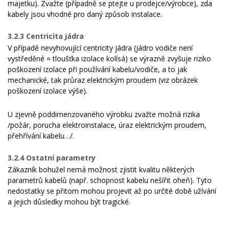
majetku). Zvažte (případně se ptejte u prodejce/výrobce), zda
kabely jsou vhodné pro daný způsob instalace.
3.2.3 Centricita jádra
V případě nevyhovující centricity jádra (jádro vodiče není
vystředěné = tloušťka izolace kolísá) se výrazně zvyšuje riziko
poškození izolace při používání kabelu/vodiče, a to jak
mechanické, tak průraz elektrickým proudem (viz obrázek
poškození izolace výše).
U zjevně poddimenzovaného výrobku zvažte možná rizika
/požár, porucha elektroinstalace, úraz elektrickým proudem,
přehřívání kabelu…/.
3.2.4 Ostatní parametry
Zákazník bohužel nemá možnost zjistit kvalitu některých
parametrů kabelů (např. schopnost kabelu nešířit oheň). Tyto
nedostatky se přitom mohou projevit až po určité době užívání
a jejich důsledky mohou být tragické.