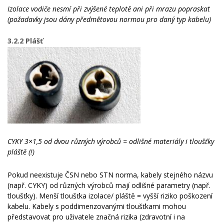
Izolace vodiče nesmí při zvýšené teplotě ani při mrazu popraskat
(požadavky jsou dány předmětovou normou pro daný typ kabelu)
3.2.2 Plášť
CYKY 3×1,5 od dvou různých výrobců = odlišné materiály i tloušťky
pláště (!)
Pokud neexistuje ČSN nebo STN norma, kabely stejného názvu
(např. CYKY) od různých výrobců mají odlišné parametry (např.
tloušťky). Menší tloušťka izolace/ pláště = vyšší riziko poškození
kabelu. Kabely s poddimenzovanými tloušťkami mohou
představovat pro uživatele značná rizika (zdravotní i na