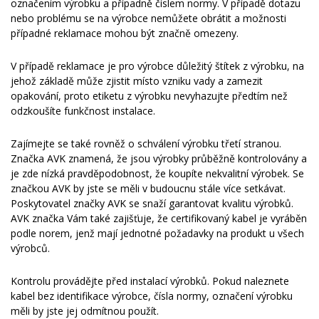
označením výrobku a případně číslem normy. V případě dotazu
nebo problému se na výrobce nemůžete obrátit a možnosti
případné reklamace mohou být značně omezeny.
V případě reklamace je pro výrobce důležitý štítek z výrobku, na
jehož základě může zjistit místo vzniku vady a zamezit
opakování, proto etiketu z výrobku nevyhazujte předtím než
odzkoušíte funkčnost instalace.
Zajímejte se také rovněž o schválení výrobku třetí stranou.
Značka AVK znamená, že jsou výrobky průběžně kontrolovány a
je zde nízká pravděpodobnost, že koupíte nekvalitní výrobek. Se
značkou AVK by jste se měli v budoucnu stále více setkávat.
Poskytovatel značky AVK se snaží garantovat kvalitu výrobků.
AVK značka Vám také zajišťuje, že certifikovaný kabel je vyráběn
podle norem, jenž mají jednotné požadavky na produkt u všech
výrobců.
Kontrolu provádějte před instalací výrobků. Pokud naleznete
kabel bez identifikace výrobce, čísla normy, označení výrobku
měli by jste jej odmítnou použít.