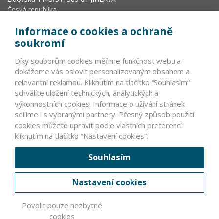
Česká republika
info@vyrobcoviakablov.sk
Informace o cookies a ochraně
+420 602 271 633
soukromí
IČ: 71200665
Díky souborům cookies měříme funkčnost webu a
Krajský soud v Brně, oddíl L, vložka 19552.
dokážeme vás oslovit personalizovaným obsahem a
relevantní reklamou. Kliknutím na tlačítko “Souhlasím“
schválíte uložení technických, analytických a
PARTNEŘI
výkonnostních cookies. Informace o užívání stránek
sdílíme i s vybranými partnery. Přesný způsob použití
VLÁDNÍ INSTITUCE ČR A SR >
cookies můžete upravit podle vlastních preferencí
NEVLÁDNÍ INSTITUCE >
kliknutím na tlačítko “Nastavení cookies”.
ZAHRANIČNÍ PARTNEŘI >
Souhlasím
ČLENOVÉ ASOCIACE
Nastavení cookies
PRÁVNÍ INFORMACE
Povolit pouze nezbytné
cookies
© Asociace výrobců kabelů a vodičů ČR a SR