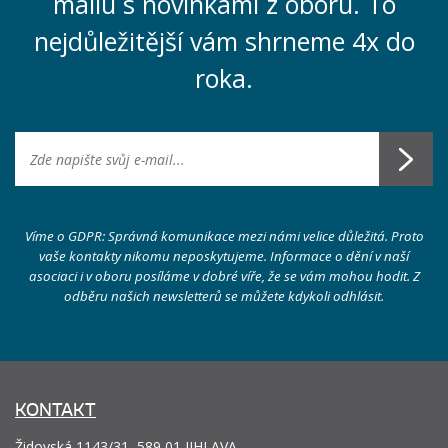
mailu s novinkami z oboru. To
nejdůležitější vám shrneme 4x do
roka.
Víme o GDPR: Správná komunikace mezi námi velice důležitá. Proto
vaše kontakty nikomu neposkytujeme. Informace o dění v naší
asociaci i v oboru posíláme v dobré víře, že se vám mohou hodit. Z
odběru našich newsletterů se můžete kdykoli odhlásit.
KONTAKT
Židovská 1143/31, 589 01 JIHLAVA