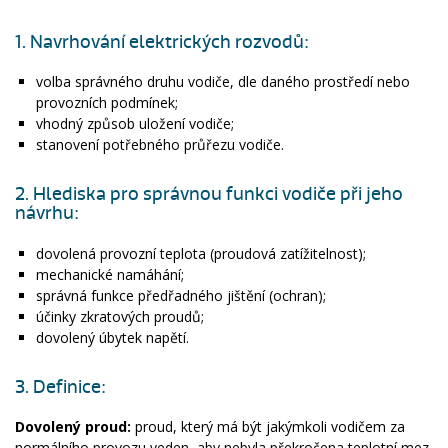
1. Navrhování elektrických rozvodů:
volba správného druhu vodiče, dle daného prostředí nebo
provozních podmínek;
vhodný způsob uložení vodiče;
stanovení potřebného průřezu vodiče.
2. Hlediska pro správnou funkci vodiče při jeho
návrhu:
dovolená provozní teplota (proudová zatížitelnost);
mechanické namáhání;
správná funkce předřadného jištění (ochran);
účinky zkratových proudů;
dovolený úbytek napětí.
3. Definice:
Dovolený proud:
proud, který má být jakýmkoli vodičem za
normálního provozu veden, aby nebyla překročena teplotní mez