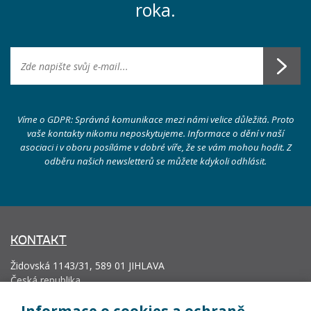
roka.
Víme o GDPR: Správná komunikace mezi námi velice důležitá. Proto
vaše kontakty nikomu neposkytujeme. Informace o dění v naší
asociaci i v oboru posíláme v dobré víře, že se vám mohou hodit. Z
odběru našich newsletterů se můžete kdykoli odhlásit.
KONTAKT
Židovská 1143/31, 589 01 JIHLAVA
Česká republika
info@vyrobcoviakablov.sk
+420 602 271 633