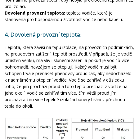
pro izolaci.
Dovolená provozní teplota:
teplota vodiče, která je
stanovena pro hospodárnou životnost vodiče nebo kabelu.
4. Dovolená provozní teplota:
Teplota, která závisí na typu izolace, na provozních podmínkách,
na proudovém zatížení, teplotě prostředí. V případě, že je vodič
umístěn venku, má vliv i sluneční záření a pokud je vodičů více
pohromadě, navzájem se oteplují. Každý vodič musí být
schopen trvale přenášet jmenovitý proud tak, aby nedocházelo
k nadměrnému oteplení vodiče. Vodič se zahřívá v důsledku
toho, že jím prochází proud a toto teplo přechází z vodiče na
jeho okolí. Vodič se zahřívá tím více, čím větší proud jím
prochází a čím více tepelně izolační bariéry brání v přechodu
tepla do okolí.