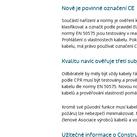
Nově je povinné označení CE
Součástí nařízení a normy je ověření 
klasifikovat a označit podle pravidel
normy EN 50575 jsou testovány v reakc
Prohlášení o vlastnostech kabelu. Po
kabelu, má právo používat označení C
Kvalitu navíc ověřuje třetí su
Odběratelé by měly
být
vždy kabely řá
podle CPR musí být testovány a prověř
kabelu dle normy EN 50575. Novou nor
kabelů a prověřování vlastností pomáh
Kromě své původní funkce musí kabely
požáru) lze nebezpečí minimalizovat. 
členové Asociace výrobců kabelů a vod
Užitečné informace o Constru