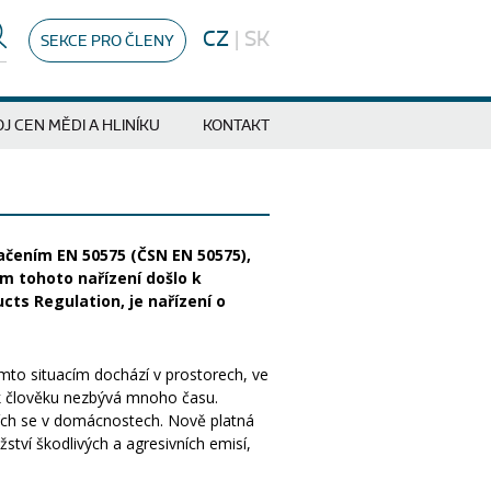
CZ
|
SK
SEKCE PRO ČLENY
J CEN MĚDI A HLINÍKU
KONTAKT
načením EN 50575 (ČSN EN 50575),
m tohoto nařízení došlo k
cts Regulation, je nařízení o
ěmto situacím dochází v prostorech, ve
tak člověku nezbývá mnoho času.
cích se v domácnostech. Nově platná
tví škodlivých a agresivních emisí,