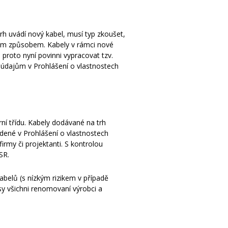
rh uvádí nový kabel, musí typ zkoušet,
tným způsobem. Kabely v rámci nové
 proto nyní povinni vypracovat tzv.
 údajům v Prohlášení o vlastnostech
ní třídu. Kabely dodávané na trh
edené v Prohlášení o vlastnostech
my či projektanti. S kontrolou
SR.
belů (s nízkým rizikem v případě
sy všichni renomovaní výrobci a