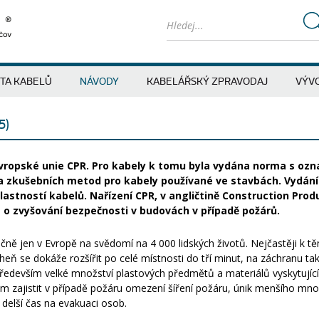
ITA KABELŮ
NÁVODY
KABELÁŘSKÝ ZPRAVODAJ
VÝVO
5)
 Evropské unie CPR. Pro kabely k tomu byla vydána norma s oz
 a zkušebních metod pro kabely používané ve stavbách. Vydání
stností kabelů. Nařízení CPR, v angličtině Construction Produ
 o zvyšování bezpečnosti v budovách v případě požárů.
ně jen v Evropě na svědomí na 4 000 lidských životů. Nejčastěji k t
heň se dokáže rozšířit po celé místnosti do tří minut, na záchranu 
ředevším velké množství plastových předmětů a materiálů vyskytují
zajistit v případě požáru omezení šíření požáru, únik menšího množs
elší čas na evakuaci osob.