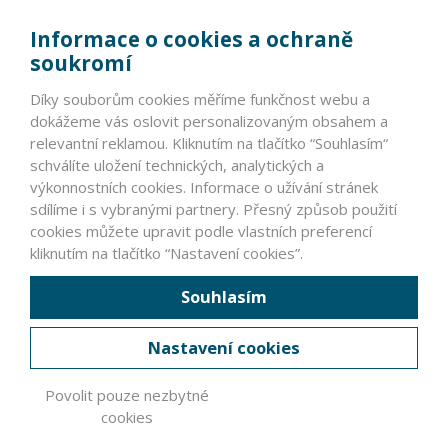
info@vyrobcoviakablov.sk
Informace o cookies a ochraně
+420 602 271 633
soukromí
IČ: 71200665
Díky souborům cookies měříme funkčnost webu a
Krajský soud v Brně, oddíl L, vložka 19552.
dokážeme vás oslovit personalizovaným obsahem a
relevantní reklamou. Kliknutím na tlačítko “Souhlasím“
schválíte uložení technických, analytických a
PARTNEŘI
výkonnostních cookies. Informace o užívání stránek
sdílíme i s vybranými partnery. Přesný způsob použití
VLÁDNÍ INSTITUCE ČR A SR >
cookies můžete upravit podle vlastních preferencí
NEVLÁDNÍ INSTITUCE >
kliknutím na tlačítko “Nastavení cookies”.
ZAHRANIČNÍ PARTNEŘI >
Souhlasím
ČLENOVÉ ASOCIACE
Nastavení cookies
PRÁVNÍ INFORMACE
Povolit pouze nezbytné
cookies
© Asociace výrobců kabelů a vodičů ČR a SR