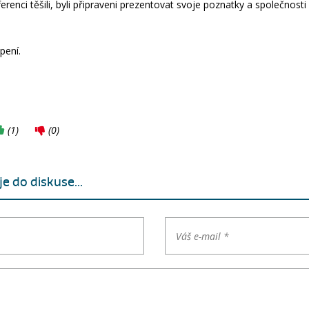
enci těšili, byli připraveni prezentovat svoje poznatky a společnosti
pení.
(
1
)
(
0
)
e do diskuse...