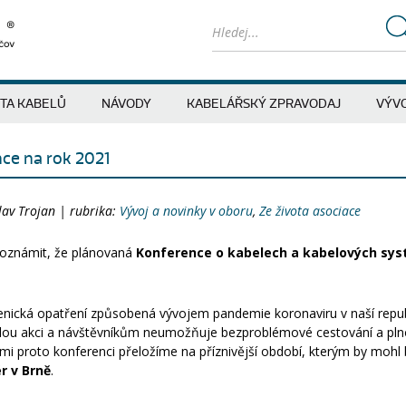
ITA KABELŮ
NÁVODY
KABELÁŘSKÝ ZPRAVODAJ
VÝVO
ce na rok 2021
lav Trojan | rubrika:
Vývoj a novinky v oboru
,
Ze života asociace
oznámit, že plánovaná
Konference o kabelech a kabelových sy
nická opatření způsobená vývojem pandemie koronaviru v naší repub
elou akci a návštěvníkům neumožňuje bezproblémové cestování a p
emi proto konferenci přeložíme na příznivější období, kterým by moh
 v Brně
.