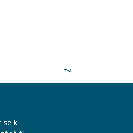
Zpět
e se k