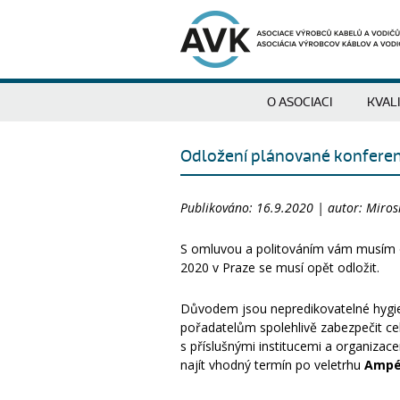
O ASOCIACI
KVAL
Odložení plánované konferen
Publikováno: 16.9.2020 | autor: Miros
S omluvou a politováním vám musím 
2020 v Praze se musí opět odložit.
Důvodem jsou nepredikovatelné hygie
pořadatelům spolehlivě zabezpečit c
s příslušnými institucemi a organizac
najít vhodný termín po veletrhu
Ampér