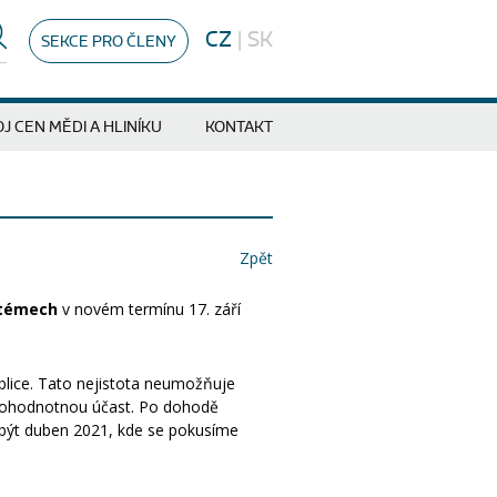
CZ
|
SK
SEKCE PRO ČLENY
J CEN MĚDI A HLINÍKU
KONTAKT
Zpět
stémech
v novém termínu 17. září
lice. Tato nejistota neumožňuje
lnohodnotnou účast. Po dohodě
l být duben 2021, kde se pokusíme