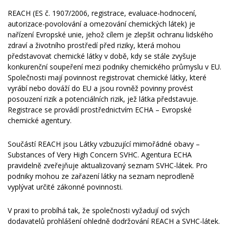
REACH (ES č. 1907/2006, registrace, evaluace-hodnocení,
autorizace-povolování a omezování chemických látek) je
nařízení Evropské unie, jehož cílem je zlepšit ochranu lidského
zdraví a životního prostředí před riziky, která mohou
představovat chemické látky v době, kdy se stále zvyšuje
konkurenční soupeření mezi podniky chemického průmyslu v EU.
Společnosti mají povinnost registrovat chemické látky, které
vyrábí nebo dováží do EU a jsou rovněž povinny provést
posouzení rizik a potenciálních rizik, jež látka představuje.
Registrace se provádí prostřednictvím ECHA – Evropské
chemické agentury.
Součástí REACH jsou Látky vzbuzující mimořádné obavy –
Substances of Very High Concern SVHC. Agentura ECHA
pravidelně zveřejňuje aktualizovaný seznam SVHC-látek. Pro
podniky mohou ze zařazení látky na seznam neprodleně
vyplývat určité zákonné povinnosti.
V praxi to probíhá tak, že společnosti vyžadují od svých
dodavatelů prohlášení ohledně dodržování REACH a SVHC-látek.