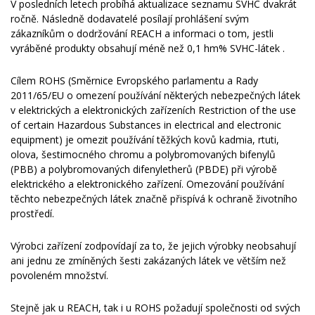
V posledních letech probíhá aktualizace seznamu SVHC dvakrát
ročně. Následně dodavatelé posílají prohlášení svým
zákazníkům o dodržování REACH a informaci o tom, jestli
vyráběné produkty obsahují méně než 0,1 hm% SVHC-látek .
Cílem ROHS (Směrnice Evropského parlamentu a Rady
2011/65/EU o omezení používání některých nebezpečných látek
v elektrických a elektronických zařízeních Restriction of the use
of certain Hazardous Substances in electrical and electronic
equipment) je omezit používání těžkých kovů kadmia, rtuti,
olova, šestimocného chromu a polybromovaných bifenylů
(PBB) a polybromovaných difenyletherů (PBDE) při výrobě
elektrického a elektronického zařízení. Omezování používání
těchto nebezpečných látek značně přispívá k ochraně životního
prostředí.
Výrobci zařízení zodpovídají za to, že jejich výrobky neobsahují
ani jednu ze zmíněných šesti zakázaných látek ve větším než
povoleném množství.
Stejně jak u REACH, tak i u ROHS požadují společnosti od svých