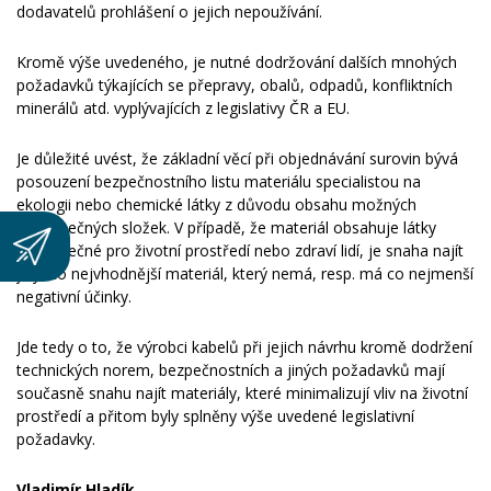
dodavatelů prohlášení o jejich nepoužívání.
Kromě výše uvedeného, je nutné dodržování dalších mnohých
požadavků týkajících se přepravy, obalů, odpadů, konfliktních
minerálů atd. vyplývajících z legislativy ČR a EU.
Je důležité uvést, že základní věcí při objednávání surovin bývá
posouzení bezpečnostního listu materiálu specialistou na
ekologii nebo chemické látky z důvodu obsahu možných
nebezpečných složek. V případě, že materiál obsahuje látky
nebezpečné pro životní prostředí nebo zdraví lidí, je snaha najít
jiný, co nejvhodnější materiál, který nemá, resp. má co nejmenší
negativní účinky.
Jde tedy o to, že výrobci kabelů při jejich návrhu kromě dodržení
technických norem, bezpečnostních a jiných požadavků mají
současně snahu najít materiály, které minimalizují vliv na životní
prostředí a přitom byly splněny výše uvedené legislativní
požadavky.
Vladimír Hladík