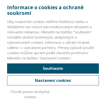
info@vyrobcoviakablov.sk
Informace o cookies a ochraně
+420 602 271 633
soukromí
IČ: 71200665
Díky souborům cookies měříme funkčnost webu a
Krajský soud v Brně, oddíl L, vložka 19552.
dokážeme vás oslovit personalizovaným obsahem a
relevantní reklamou. Kliknutím na tlačítko “Souhlasím“
schválíte uložení technických, analytických a
PARTNEŘI
výkonnostních cookies. Informace o užívání stránek
sdílíme i s vybranými partnery. Přesný způsob použití
VLÁDNÍ INSTITUCE ČR A SR >
cookies můžete upravit podle vlastních preferencí
NEVLÁDNÍ INSTITUCE >
kliknutím na tlačítko “Nastavení cookies”.
ZAHRANIČNÍ PARTNEŘI >
Souhlasím
ČLENOVÉ ASOCIACE
Nastavení cookies
PRÁVNÍ INFORMACE
Povolit pouze nezbytné
cookies
© Asociace výrobců kabelů a vodičů ČR a SR