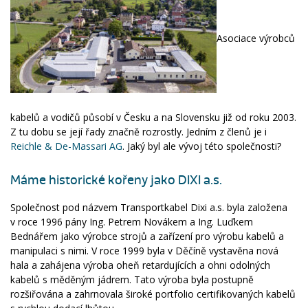
Asociace výrobců
kabelů a vodičů působí v Česku a na Slovensku již od roku 2003.
Z tu dobu se její řady značně rozrostly. Jedním z členů je i
Reichle & De-Massari AG
. Jaký byl ale vývoj této společnosti?
Máme historické kořeny jako DIXI a.s.
Společnost pod názvem Transportkabel Dixi a.s. byla založena
v roce 1996 pány Ing. Petrem Novákem a Ing. Luďkem
Bednářem jako výrobce strojů a zařízení pro výrobu kabelů a
manipulaci s nimi. V roce 1999 byla v Děčíně vystavěna nová
hala a zahájena výroba oheň retardujících a ohni odolných
kabelů s měděným jádrem. Tato výroba byla postupně
rozšiřována a zahrnovala široké portfolio certifikovaných kabelů