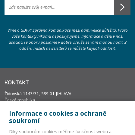
Víme o GDPR: Správná komunikace mezi námi velice důležitá. Proto
vaše kontakty nikomu neposkytujeme. Informace o dění v naší
asociaci i v oboru posíláme v dobré víře, že se vám mohou hodit. Z
odběru našich newsletterů se můžete kdykoli odhlásit.
KONTAKT
Židovská 1143/31, 589 01 JIHLAVA
Česká republika
info@vyrobcoviakablov.sk
Informace o cookies a ochraně
+420 602 271 633
soukromí
IČ: 71200665
Díky souborům cookies měříme funkčnost webu a
Krajský soud v Brně, oddíl L, vložka 19552.