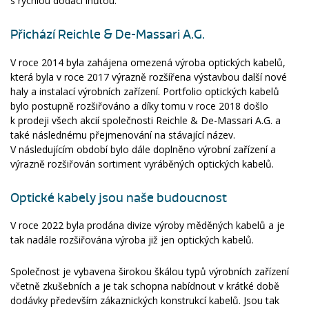
s rychlou dodací lhůtou.
Přichází Reichle & De-Massari A.G.
V roce 2014 byla zahájena omezená výroba optických kabelů,
která byla v roce 2017 výrazně rozšířena výstavbou další nové
haly a instalací výrobních zařízení. Portfolio optických kabelů
bylo postupně rozšiřováno a díky tomu v roce 2018 došlo
k prodeji všech akcií společnosti Reichle & De-Massari A.G. a
také následnému přejmenování na stávající název.
V následujícím období bylo dále doplněno výrobní zařízení a
výrazně rozšiřován sortiment vyráběných optických kabelů.
Optické kabely jsou naše budoucnost
V roce 2022 byla prodána divize výroby měděných kabelů a je
tak nadále rozšiřována výroba již jen optických kabelů.
Společnost je vybavena širokou škálou typů výrobních zařízení
včetně zkušebních a je tak schopna nabídnout v krátké době
dodávky především zákaznických konstrukcí kabelů. Jsou tak