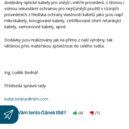
dodávány optické kabely pro vnější i vnitřní provedení, s těsnou i
volnou sekundární ochranou pro nejrůznější použití v různých
provedeních z hlediska ochrany vlastností kabelů jako jsou např.
mikrokabely, korugované kabely, certifikované oheň retardující
kabely, samonosné kabely, apod.
Dodávky jsou realizovány jak na přímo z naší výrobny, tak
většinou přes mateřskou společnost do celého světa.
Ing. Luděk Bednář
Předseda správní rady
ludek.bednar@rdm.com
Jak se Vám tento článek líbil?
(
4
)
(
1
)