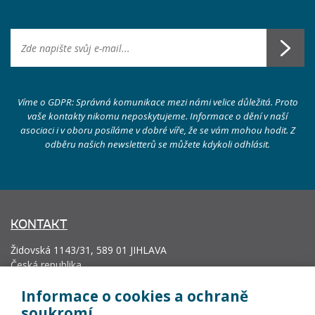
Víme o GDPR: Správná komunikace mezi námi velice důležitá. Proto
vaše kontakty nikomu neposkytujeme. Informace o dění v naší
asociaci i v oboru posíláme v dobré víře, že se vám mohou hodit. Z
odběru našich newsletterů se můžete kdykoli odhlásit.
KONTAKT
Židovská 1143/31, 589 01 JIHLAVA
Česká republika
info@vyrobcoviakablov.sk
Informace o cookies a ochraně
+420 602 271 633
soukromí