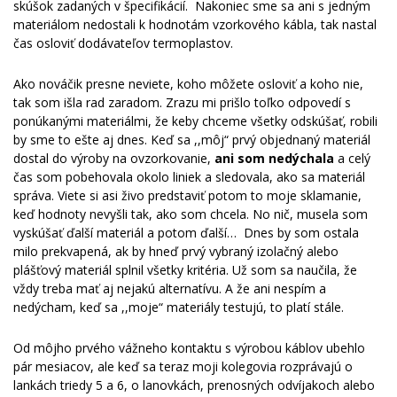
skúšok zadaných v špecifikácií. Nakoniec sme sa ani s jedným
materiálom nedostali k hodnotám vzorkového kábla, tak nastal
čas osloviť dodávateľov termoplastov.
Ako nováčik presne neviete, koho môžete osloviť a koho nie,
tak som išla rad zaradom. Zrazu mi prišlo toľko odpovedí s
ponúkanými materiálmi, že keby chceme všetky odskúšať, robili
by sme to ešte aj dnes. Keď sa ,,môj“ prvý objednaný materiál
dostal do výroby na ovzorkovanie,
ani som nedýchala
a celý
čas som pobehovala okolo liniek a sledovala, ako sa materiál
správa. Viete si asi živo predstaviť potom to moje sklamanie,
keď hodnoty nevyšli tak, ako som chcela. No nič, musela som
vyskúšať ďalší materiál a potom ďalší… Dnes by som ostala
milo prekvapená, ak by hneď prvý vybraný izolačný alebo
plášťový materiál splnil všetky kritéria. Už som sa naučila, že
vždy treba mať aj nejakú alternatívu. A že ani nespím a
nedýcham, keď sa ,,moje“ materiály testujú, to platí stále.
Od môjho prvého vážneho kontaktu s výrobou káblov ubehlo
pár mesiacov, ale keď sa teraz moji kolegovia rozprávajú o
lankách triedy 5 a 6, o lanovkách, prenosných odvíjakoch alebo