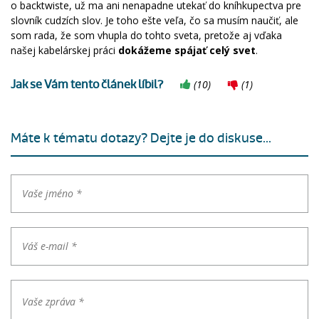
o backtwiste, už ma ani nenapadne utekať do kníhkupectva pre
slovník cudzích slov. Je toho ešte veľa, čo sa musím naučiť, ale
som rada, že som vhupla do tohto sveta, pretože aj vďaka
našej kabelárskej práci
dokážeme spájať celý svet
.
Jak se Vám tento článek líbil?
(
10
)
(
1
)
Máte k tématu dotazy? Dejte je do diskuse...