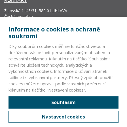
KONTAKT
Židovská 1143/31, 589 01 JIHLAVA
Česká republika
info@vyrobcoviakablov.sk
Informace o cookies a ochraně
+420 602 271 633
soukromí
IČ: 71200665
Díky souborům cookies měříme funkčnost webu a
Krajský soud v Brně, oddíl L, vložka 19552.
dokážeme vás oslovit personalizovaným obsahem a
relevantní reklamou. Kliknutím na tlačítko “Souhlasím“
schválíte uložení technických, analytických a
PARTNEŘI
výkonnostních cookies. Informace o užívání stránek
sdílíme i s vybranými partnery. Přesný způsob použití
VLÁDNÍ INSTITUCE ČR A SR >
cookies můžete upravit podle vlastních preferencí
NEVLÁDNÍ INSTITUCE >
kliknutím na tlačítko “Nastavení cookies”.
ZAHRANIČNÍ PARTNEŘI >
Souhlasím
ČLENOVÉ ASOCIACE
Nastavení cookies
PRÁVNÍ INFORMACE