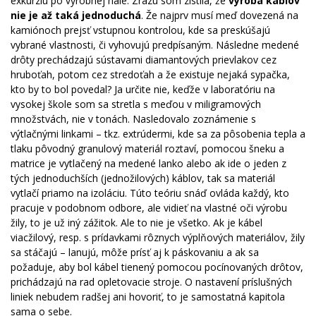
exkurziu po výrobnej hale. Zrazu som zistila, že
výroba káblov
nie je až taká jednoduchá
. Že najprv musí meď dovezená na
kamiónoch prejsť
vstupnou kontrolou, kde sa preskúšajú
vybrané vlastnosti, či vyhovujú predpísaným. Následne medené
drôty prechádzajú sústavami diamantových prievlakov
cez
hruboťah, potom cez stredoťah a že existuje nejaká sypačka,
kto by to bol povedal? Ja určite nie, keďže v laboratóriu na
vysokej škole som sa stretla s meďou v miligramových
množstvách, nie v tonách. Nasledovalo zoznámenie s
výtlačnými linkami – tkz. extrúdermi, kde sa za pôsobenia tepla a
tlaku pôvodný granulový materiál roztaví, pomocou šneku a
matrice je vytlačený na medené lanko alebo ak ide o jeden z
tých jednoduchších (jednožilových) káblov, tak sa materiál
vytlačí priamo na izoláciu. Túto teóriu snáď ovláda každý, kto
pracuje v podobnom odbore, ale vidieť na vlastné oči výrobu
žily, to je už iný zážitok. Ale to nie je všetko. Ak je kábel
viacžilový, resp. s prídavkami rôznych výplňových materiálov, žily
sa stáčajú – lanujú, môže prísť aj k páskovaniu a ak sa
požaduje, aby bol kábel tienený pomocou pocínovaných drôtov,
prichádzajú na rad opletovacie stroje. O nastavení príslušných
liniek nebudem radšej ani hovoriť, to je samostatná kapitola
sama o sebe.