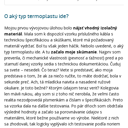
O aký typ termoplastu ide?
Mojou prvou vývojovou úlohou bolo
nájsť vhodný izolačný
materiál
. Mala som k dispozícií vzorku príslušného kábla s
technickou špecifikáciou a skúškami, ktoré má požadovaný
materiál vydržať. Bol tu však jeden háčik. Nebolo uvedené, o aký
typ termoplastu ide. A tu
začalo moje skúmanie
. Najprv som
preverila, či mechanické vlastnosti (pevnosť a ťažnosť) pred a po
starnutí danej vzorky sedia s technickou dokumentáciou. Čuduj
sa svete – nesedeli. Čo teraz? Viete si predstaviť, ako moja
predstava o tom, že ak za niečo ručíte, to máte dodržať, bola v
sekunde preč. Ach, tá mladícka naivita a nasadené ružové
okuliare. Je toto bežné? Ktorým údajom teraz veriť? Kolegovia
len mávli rukou, aby som si z toho nič nerobila, že veľmi často
realita nezodpovedá písmenkám a číslam v špecifikáciách. Preto
sa vzorka dala na ďalšie testovania. Po pár dňoch som obdržala
výsledné hodnoty a začalo sa porovnávanie údajov s
materiálmi, ktoré bežne používame vo výrobe. Niektoré z nich
sa zhodovali, tak logicky vyplývalo ich testovanie podľa noriem