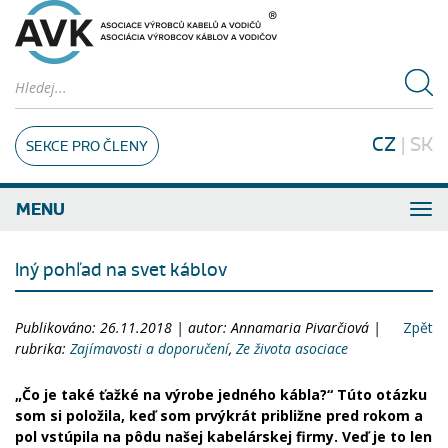
CZ
|
SK
SEKCE PRO ČLENY
MENU
Iný pohľad na svet káblov
Publikováno: 26.11.2018 | autor: Annamaria Pivarčiová |
Zpět
rubrika:
Zajímavosti a doporučení
,
Ze života asociace
„Čo je také ťažké na výrobe jedného kábla?“ Túto otázku
som si položila, keď som prvýkrát približne pred rokom a
pol vstúpila na pôdu našej kabelárskej firmy. Veď je to len