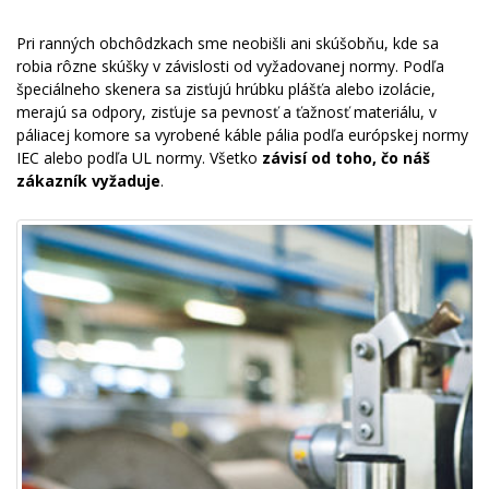
Pri ranných obchôdzkach sme neobišli ani skúšobňu, kde sa
robia rôzne skúšky v závislosti od vyžadovanej normy. Podľa
špeciálneho skenera sa zisťujú hrúbku plášťa alebo izolácie,
merajú sa odpory, zisťuje sa pevnosť a ťažnosť materiálu, v
páliacej komore sa vyrobené káble pália podľa európskej normy
IEC alebo podľa UL normy. Všetko
závisí od toho, čo náš
zákazník vyžaduje
.