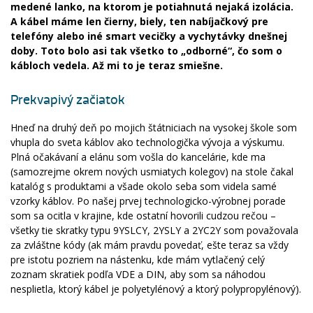
medené lanko, na ktorom je potiahnutá nejaká izolácia.
A kábel máme len čierny, biely, ten nabíjačkový pre
telefóny alebo iné smart vecičky a vychytávky dnešnej
doby. Toto bolo asi tak všetko to „odborné“, čo som o
kábloch vedela. Až mi to je teraz smiešne.
Prekvapivý začiatok
Hneď na druhý deň po mojich štátniciach na vysokej škole som
vhupla do sveta káblov ako technologička vývoja a výskumu.
Plná očakávaní a elánu som vošla do kancelárie, kde ma
(samozrejme okrem nových usmiatych kolegov) na stole čakal
katalóg s produktami a všade okolo seba som videla samé
vzorky káblov. Po našej prvej technologicko-výrobnej porade
som sa ocitla v krajine, kde ostatní hovorili cudzou rečou –
všetky tie skratky typu 9YSLCY, 2YSLY a 2YC2Y som považovala
za zvláštne kódy (ak mám pravdu povedať, ešte teraz sa vždy
pre istotu pozriem na nástenku, kde mám vytlačený celý
zoznam skratiek podľa VDE a DIN, aby som sa náhodou
nesplietla, ktorý kábel je polyetylénový a ktorý polypropylénový).