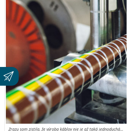
Zrazu som zistila, že výroba káblov nie je až taká jednoduchá…