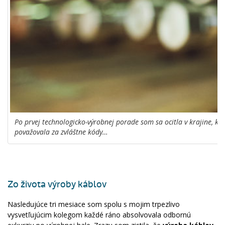
Po prvej technologicko-výrobnej porade som sa ocitla v krajine, kd
považovala za zvláštne kódy…
Zo života výroby káblov
Nasledujúce tri mesiace som spolu s mojim trpezlivo
vysvetľujúcim kolegom každé ráno absolvovala odbornú