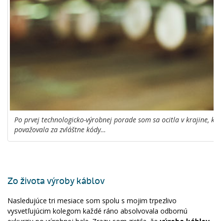
Po prvej technologicko-výrobnej porade som sa ocitla v krajine, kd
považovala za zvláštne kódy…
Zo života výroby káblov
Nasledujúce tri mesiace som spolu s mojim trpezlivo
vysvetľujúcim kolegom každé ráno absolvovala odbornú