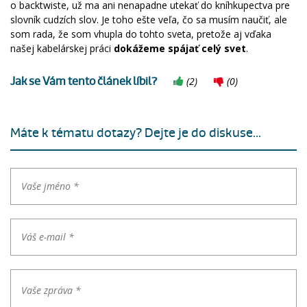
o backtwiste, už ma ani nenapadne utekať do kníhkupectva pre
slovník cudzích slov. Je toho ešte veľa, čo sa musím naučiť, ale
som rada, že som vhupla do tohto sveta, pretože aj vďaka
našej kabelárskej práci
dokážeme spájať celý svet
.
Jak se Vám tento článek líbil?
(
2
)
(
0
)
Máte k tématu dotazy? Dejte je do diskuse...