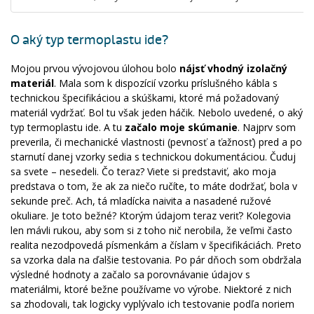
O aký typ termoplastu ide?
Mojou prvou vývojovou úlohou bolo
nájsť vhodný izolačný
materiál
. Mala som k dispozícií vzorku príslušného kábla s
technickou špecifikáciou a skúškami, ktoré má požadovaný
materiál vydržať. Bol tu však jeden háčik. Nebolo uvedené, o aký
typ termoplastu ide. A tu
začalo moje skúmanie
. Najprv som
preverila, či mechanické vlastnosti (pevnosť a ťažnosť) pred a po
starnutí danej vzorky sedia s technickou dokumentáciou. Čuduj
sa svete – nesedeli. Čo teraz? Viete si predstaviť, ako moja
predstava o tom, že ak za niečo ručíte, to máte dodržať, bola v
sekunde preč. Ach, tá mladícka naivita a nasadené ružové
okuliare. Je toto bežné? Ktorým údajom teraz veriť? Kolegovia
len mávli rukou, aby som si z toho nič nerobila, že veľmi často
realita nezodpovedá písmenkám a číslam v špecifikáciách. Preto
sa vzorka dala na ďalšie testovania. Po pár dňoch som obdržala
výsledné hodnoty a začalo sa porovnávanie údajov s
materiálmi, ktoré bežne používame vo výrobe. Niektoré z nich
sa zhodovali, tak logicky vyplývalo ich testovanie podľa noriem