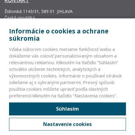
KONTAKT
Židovská 1143/31, 589 01 JIHLAVA
Česká republika
info@vyrobcoviakablov.sk
Informácie o cookies a ochrane
+420 602 271 633
súkromia
IČ: 71200665
Vďaka súborom cookies meriame funkčnosť webu a
Krajský soud v Brně, oddíl L, vložka 19552.
dokážeme vás osloviť personalizovaným obsahom a
relevantnou reklamou. Kliknutím na tlačidlo “Súhlasím“
schválite uloženie technických, analytických a
PARTNERI
výkonnostných cookies. Informácie o používaní stránok
zdieľame aj s vybranými partnermi. Presný spôsob
VLÁDNE INŠTITÚCIE ČR A SR >
použitia cookies môžete upraviť podľa vlastných
NEVLÁDNE INŠTITÚCIE
preferencií kliknutím na tlačidlo “Nastavenia cookies“.
ZAHRANIČNÍ PARTNERI
Súhlasím
ČLENOVIA ASOCIÁCIE
Nastavenie cookies
PRÁVNE INFORMÁCIE