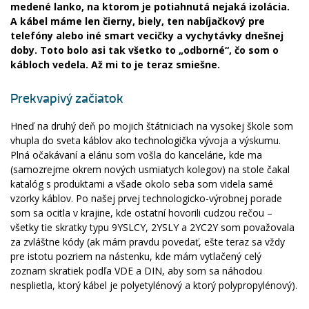
medené lanko, na ktorom je potiahnutá nejaká izolácia.
A kábel máme len čierny, biely, ten nabíjačkový pre
telefóny alebo iné smart vecičky a vychytávky dnešnej
doby. Toto bolo asi tak všetko to „odborné“, čo som o
kábloch vedela. Až mi to je teraz smiešne.
Prekvapivý začiatok
Hneď na druhý deň po mojich štátniciach na vysokej škole som
vhupla do sveta káblov ako technologička vývoja a výskumu.
Plná očakávaní a elánu som vošla do kancelárie, kde ma
(samozrejme okrem nových usmiatych kolegov) na stole čakal
katalóg s produktami a všade okolo seba som videla samé
vzorky káblov. Po našej prvej technologicko-výrobnej porade
som sa ocitla v krajine, kde ostatní hovorili cudzou rečou –
všetky tie skratky typu 9YSLCY, 2YSLY a 2YC2Y som považovala
za zvláštne kódy (ak mám pravdu povedať, ešte teraz sa vždy
pre istotu pozriem na nástenku, kde mám vytlačený celý
zoznam skratiek podľa VDE a DIN, aby som sa náhodou
nesplietla, ktorý kábel je polyetylénový a ktorý polypropylénový).