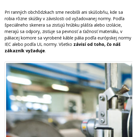
Pri ranných obchôdzkach sme neobišli ani skúšobňu, kde sa
robia rôzne skúšky v závislosti od vyžadovanej normy. Podľa
špeciálneho skenera sa zisťujú hrúbku plášťa alebo izolácie,
merajú sa odpory, zisťuje sa pevnosť a ťažnosť materiálu, v
páliacej komore sa vyrobené káble pália podľa európskej normy
IEC alebo podľa UL normy. Všetko
závisí od toho, čo náš
zákazník vyžaduje
.