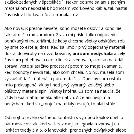
skúšok zadaných v špecifikácií. Nakoniec sme sa ani s jedným
materiálom nedostali k hodnotám vzorkového kábla, tak nastal
čas osloviť dodávateľov termoplastov.
Ako nováčik presne neviete, koho môžete osloviť a koho nie,
tak som išla rad zaradom. Zrazu mi prišlo toľko odpovedí s
ponúkanými materiálmi, že keby chceme všetky odskúšať, robili
by sme to ešte aj dnes. Keď sa ,,môj“ prvý objednaný materiál
dostal do výroby na ovzorkovanie,
ani som nedýchala
a celý
čas som pobehovala okolo liniek a sledovala, ako sa materiál
správa. Viete si asi živo predstaviť potom to moje sklamanie,
keď hodnoty nevyšli tak, ako som chcela. No nič, musela som
vyskúšať ďalší materiál a potom ďalší… Dnes by som ostala
milo prekvapená, ak by hneď prvý vybraný izolačný alebo
plášťový materiál splnil všetky kritéria. Už som sa naučila, že
vždy treba mať aj nejakú alternatívu. A že ani nespím a
nedýcham, keď sa ,,moje“ materiály testujú, to platí stále.
Od môjho prvého vážneho kontaktu s výrobou káblov ubehlo
pár mesiacov, ale keď sa teraz moji kolegovia rozprávajú o
lankách triedy 5 a 6, o lanovkách, prenosných odvíjakoch alebo