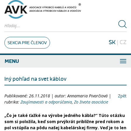
SK
|
CZ
SEKCIA PRE ČLENOV
MENU
Iný pohľad na svet káblov
Publikované: 26.11.2018 | autor: Annamaria Pivarčiová |
Zpět
rubrika:
Zaujímavosti a odporúčania
,
Zo života asociácie
„Čo je také ťažké na výrobe jedného kábla?“ Túto otázku
som si položila, keď som prvýkrát približne pred rokom a
pol vstúpila na pôdu našej kabelárskej firmy. Veď je to len