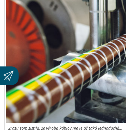
Zrazu som zistila, že výroba káblov nie je až taká jednoduchá…