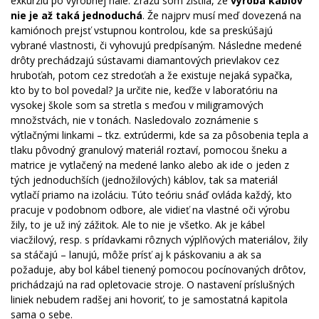
exkurziu po výrobnej hale. Zrazu som zistila, že
výroba káblov
nie je až taká jednoduchá
. Že najprv musí meď dovezená na
kamiónoch prejsť
vstupnou kontrolou, kde sa preskúšajú
vybrané vlastnosti, či vyhovujú predpísaným. Následne medené
drôty prechádzajú sústavami diamantových prievlakov
cez
hruboťah, potom cez stredoťah a že existuje nejaká sypačka,
kto by to bol povedal? Ja určite nie, keďže v laboratóriu na
vysokej škole som sa stretla s meďou v miligramových
množstvách, nie v tonách. Nasledovalo zoznámenie s
výtlačnými linkami – tkz. extrúdermi, kde sa za pôsobenia tepla a
tlaku pôvodný granulový materiál roztaví, pomocou šneku a
matrice je vytlačený na medené lanko alebo ak ide o jeden z
tých jednoduchších (jednožilových) káblov, tak sa materiál
vytlačí priamo na izoláciu. Túto teóriu snáď ovláda každý, kto
pracuje v podobnom odbore, ale vidieť na vlastné oči výrobu
žily, to je už iný zážitok. Ale to nie je všetko. Ak je kábel
viacžilový, resp. s prídavkami rôznych výplňových materiálov, žily
sa stáčajú – lanujú, môže prísť aj k páskovaniu a ak sa
požaduje, aby bol kábel tienený pomocou pocínovaných drôtov,
prichádzajú na rad opletovacie stroje. O nastavení príslušných
liniek nebudem radšej ani hovoriť, to je samostatná kapitola
sama o sebe.