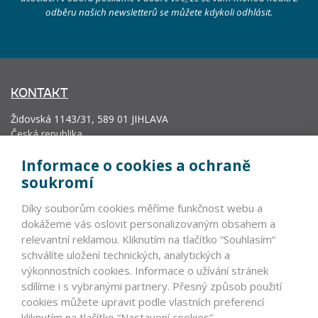
odběru našich newsletterů se můžete kdykoli odhlásit.
KONTAKT
Židovská 1143/31, 589 01 JIHLAVA
Česká republika
info@vyrobcoviakablov.sk
Informace o cookies a ochraně
+420 602 271 633
soukromí
IČ: 71200665
Díky souborům cookies měříme funkčnost webu a
Krajský soud v Brně, oddíl L, vložka 19552.
dokážeme vás oslovit personalizovaným obsahem a
relevantní reklamou. Kliknutím na tlačítko “Souhlasím“
schválíte uložení technických, analytických a
PARTNEŘI
výkonnostních cookies. Informace o užívání stránek
sdílíme i s vybranými partnery. Přesný způsob použití
VLÁDNÍ INSTITUCE ČR A SR >
cookies můžete upravit podle vlastních preferencí
NEVLÁDNÍ INSTITUCE >
kliknutím na tlačítko “Nastavení cookies”.