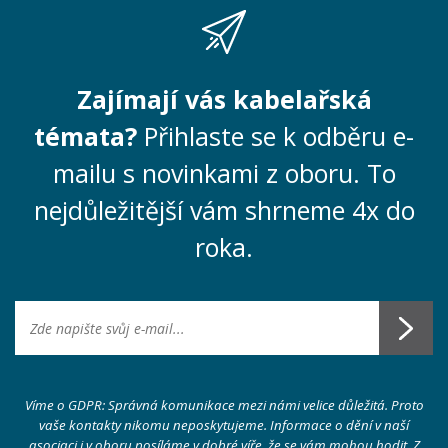
Zajímají vás kabelařská
témata?
Přihlaste se k odběru e-
mailu s novinkami z oboru. To
nejdůležitější vám shrneme 4x do
roka.
Víme o GDPR: Správná komunikace mezi námi velice důležitá. Proto
vaše kontakty nikomu neposkytujeme. Informace o dění v naší
asociaci i v oboru posíláme v dobré víře, že se vám mohou hodit. Z