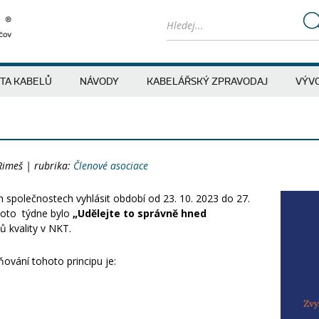
ITA KABELŮ
NÁVODY
KABELÁŘSKÝ ZPRAVODAJ
VÝVO
Rimeš | rubrika:
Členové asociace
 společnostech vyhlásit období od 23. 10. 2023 do 27.
hoto týdne bylo
„Udělejte to správně hned
pů kvality v NKT.
ování tohoto principu je: