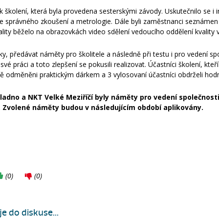
 školení, která byla provedena sesterskými závody. Uskutečnilo se i i
í se správného zkoušení a metrologie. Dále byli zaměstnanci seznám
ality běželo na obrazovkách video sdělení vedoucího oddělení kvality 
 předávat náměty pro školitele a následně při testu i pro vedení spol
é práci a toto zlepšení se pokusili realizovat. Účastníci školení, kteří
dně odměněni praktickým dárkem a 3 vylosovaní účastníci obdrželi hod
adno a NKT Velké Meziříčí byly náměty pro vedení společnosti
. Zvolené náměty budou v následujícím období aplikovány.
(
0
)
(
0
)
e do diskuse...