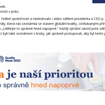
.
vek.
osti v práci.
 ředitel společnosti a následovalo i video sdělení prezidenta a CEO p
ly, která nás seznámila se stavem globální kvality, očekávanými přín
pu „Udělejte to správně hned napoprvé.“ Každý výrobní závod poté sd
i byli také seznámeni s kroky, jak správně postupovat, aby byl tento 