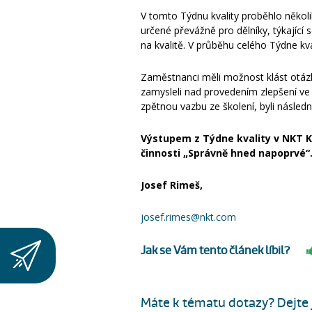
V tomto Týdnu kvality proběhlo několik
určené převážně pro dělníky, týkajíc
na kvalitě. V průběhu celého Týdne kv
Zaměstnanci měli možnost klást otázky,
zamysleli nad provedením zlepšení ve sv
zpětnou vazbu ze školení, byli násle
Výstupem z Týdne kvality v NKT Kl
činnosti „Správně hned napoprvé“
Josef Rimeš,
josef.rimes@nkt.com
Jak se Vám tento článek líbil?
Máte k tématu dotazy? Dejte j