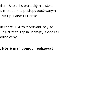
nterní školení s praktickými ukázkami
en s metodami a postupy používanými
v NKT p. Larse Hutjense.
ečnosti. Byli také vyzváni, aby se
 udělali test, zapsali náměty a odeslali
notné ceny.
, které mají pomoci realizovat