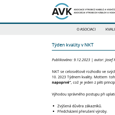
O ASOCIACI
KVAL
Týden kvality v NKT
Publikováno: 9.12.2023 | autor: Josef 
NKT se celosvětově rozhodlo ve svých
10. 2023 Týdnem kvality. Mottem to
napoprvé“
, což je jeden z pěti princi
Výhodou správného postupu při uplatň
Zvýšená důvěra zákazníků.
Předcházení přerušení výroby.