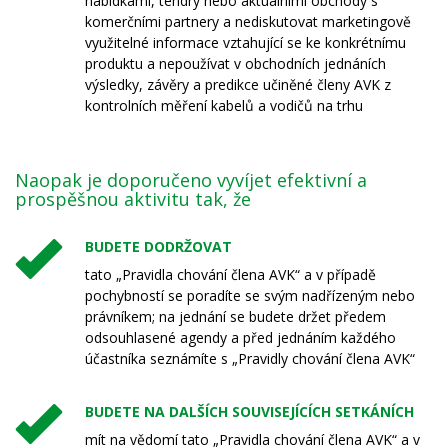
nabídkami, tendry nebo aktuálními obchody s
komerčními partnery a nediskutovat marketingově
využitelné informace vztahující se ke konkrétnímu
produktu a nepoužívat v obchodních jednáních
výsledky, závěry a predikce učiněné členy AVK z
kontrolních měření kabelů a vodičů na trhu
Naopak je doporučeno vyvíjet efektivní a
prospěšnou aktivitu tak, že
BUDETE DODRŽOVAT
tato „Pravidla chování člena AVK“ a v případě
pochybností se poradíte se svým nadřízeným nebo
právníkem; na jednání se budete držet předem
odsouhlasené agendy a před jednáním každého
účastníka seznámíte s „Pravidly chování člena AVK“
BUDETE NA DALŠÍCH SOUVISEJÍCÍCH SETKÁNÍCH
mít na vědomí tato „Pravidla chování člena AVK“ a v