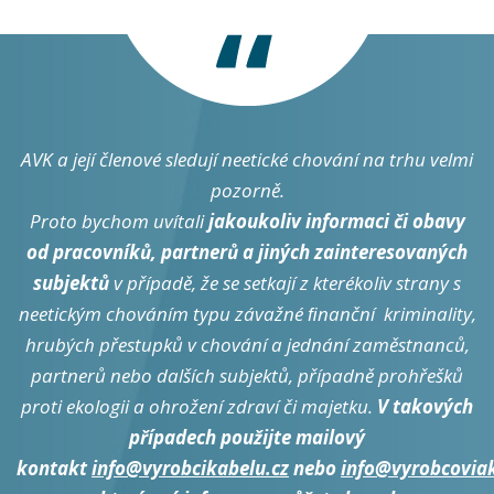
AVK a její členové sledují neetické chování na trhu velmi
pozorně.
Proto bychom uvítali
jakoukoliv informaci či obavy
od pracovníků, partnerů a jiných zainteresovaných
subjektů
v případě, že se setkají z kterékoliv strany s
neetickým chováním typu závažné ﬁnanční kriminality,
hrubých přestupků v chování a jednání zaměstnanců,
partnerů nebo dalších subjektů, případně prohřešků
proti ekologii a ohrožení zdraví či majetku.
V takových
případech použijte mailový
kontakt
info@vyrobcikabelu.cz
nebo
info@vyrobcovia