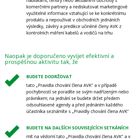
nabídkami, tendry nebo aktuálními obchody s
komerčními partnery a nediskutovat marketingově
využitelné informace vztahující se ke konkrétnímu
produktu a nepoužívat v obchodních jednáních
výsledky, závěry a predikce učiněné členy AVK z
kontrolních měření kabelů a vodičů na trhu
Naopak je doporučeno vyvíjet efektivní a
prospěšnou aktivitu tak, že
BUDETE DODRŽOVAT
tato „Pravidla chování člena AVK“ a v případě
pochybností se poradíte se svým nadřízeným nebo
právníkem; na jednání se budete držet předem
odsouhlasené agendy a před jednáním každého
účastníka seznámíte s „Pravidly chování člena AVK“
BUDETE NA DALŠÍCH SOUVISEJÍCÍCH SETKÁNÍCH
mít na vědomí tato „Pravidla chování člena AVK“ a v