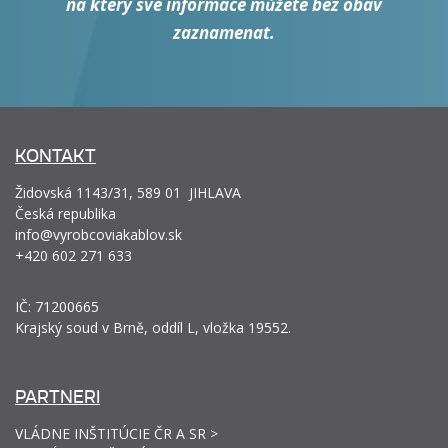
na který své informace můžete bez obav
zaznamenat.
KONTAKT
Židovská 1143/31, 589 01 JIHLAVA
Česká republika
info@vyrobcoviakablov.sk
+420 602 271 633
IČ: 71200665
Krajský soud v Brně, oddíl L, vložka 19552.
PARTNERI
VLÁDNE INŠTITÚCIE ČR A SR >