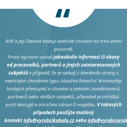
AVK a její členové sledují neetické chování na trhu velmi
pozorně.
Proto bychom uvítali
jakoukoliv informaci či obavy
od pracovníků, partnerů a jiných zainteresovaných
subjektů
v případě, že se setkají z kterékoliv strany s
neetickým chováním typu závažné ﬁnanční kriminality,
hrubých přestupků v chování a jednání zaměstnanců,
partnerů nebo dalších subjektů, případně prohřešků
proti ekologii a ohrožení zdraví či majetku.
V takových
případech použijte mailový
kontakt
info@vyrobcikabelu.cz
nebo
info@vyrobcovia