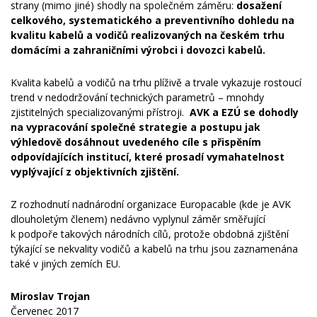
strany (mimo jiné) shodly na společném záměru:
dosažení
celkového, systematického a preventivního dohledu na
kvalitu kabelů a vodičů realizovaných na českém trhu
domácími a zahraničními výrobci i dovozci kabelů.
Kvalita kabelů a vodičů na trhu plíživě a trvale vykazuje rostoucí
trend v nedodržování technických parametrů – mnohdy
zjistitelných specializovanými přístroji.
AVK a EZÚ se dohodly
na vypracování společné strategie a postupu jak
výhledově dosáhnout uvedeného cíle s přispěním
odpovídajících institucí, které prosadí vymahatelnost
vyplývající z objektivních zjištění.
Z rozhodnutí nadnárodní organizace Europacable (kde je AVK
dlouholetým členem) nedávno vyplynul záměr směřující
k podpoře takových národních cílů, protože obdobná zjištění
týkající se nekvality vodičů a kabelů na trhu jsou zaznamenána
také v jiných zemích EU.
Miroslav Trojan
Červenec 2017