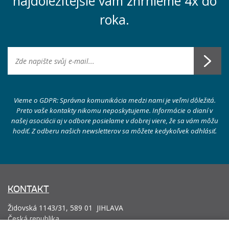
najdôležitejšie vám zhrnieme 4x do
roka.
Vieme o GDPR: Správna komunikácia medzi nami je veľmi dôležitá.
Preto vaše kontakty nikomu neposkytujeme. Informácie o dianí v
našej asociácii aj v odbore posielame v dobrej viere, že sa vám môžu
hodiť. Z odberu našich newsletterov sa môžete kedykoľvek odhlásiť.
KONTAKT
Židovská 1143/31, 589 01 JIHLAVA
Česká republika