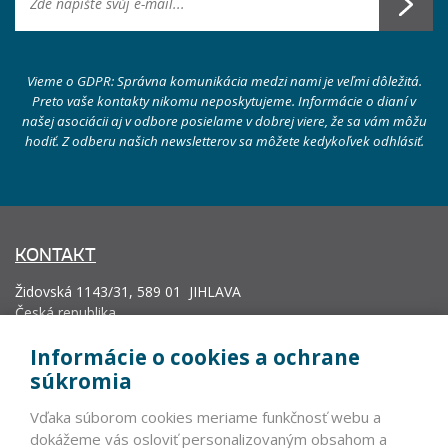
Vieme o GDPR: Správna komunikácia medzi nami je veľmi dôležitá.
Preto vaše kontakty nikomu neposkytujeme. Informácie o dianí v
našej asociácii aj v odbore posielame v dobrej viere, že sa vám môžu
hodiť. Z odberu našich newsletterov sa môžete kedykoľvek odhlásiť.
KONTAKT
Židovská 1143/31, 589 01 JIHLAVA
Česká republika
info@vyrobcoviakablov.sk
Informácie o cookies a ochrane
+420 602 271 633
súkromia
IČ: 71200665
Vďaka súborom cookies meriame funkčnosť webu a
Krajský soud v Brně, oddíl L, vložka 19552.
dokážeme vás osloviť personalizovaným obsahom a