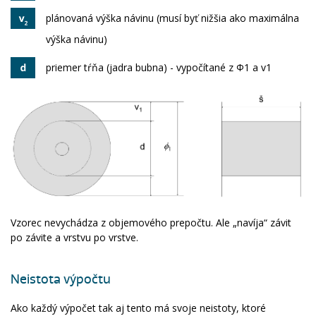
plánovaná výška návinu (musí byť nižšia ako maximálna
výška návinu)
priemer tŕňa (jadra bubna) - vypočítané z Φ1 a v1
Vzorec nevychádza z objemového prepočtu. Ale „navíja“ závit
po závite a vrstvu po vrstve.
Neistota výpočtu
Ako každý výpočet tak aj tento má svoje neistoty, ktoré