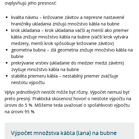
ovplyvňujú jeho presnosť:
kvalita návinu – križovanie závitov a nepresne nastavené
hraničníky ukladania znižujú množstvo kábla na bubne
krok ukladania – krok ukladania väčší aj menší ako priemer
kábla znižuje množstvo kábla na bubne (väčší krok vytvára
medzery, menší krok spôsobuje križovanie závitov)
geometria bubna – zlá geometria znižuje množstvo kábla na
bubne
prekrývanie vrstiev (ukladanie do medzier medzi závitmi)
zvyšuje množstvo kábla na bubne
stabilita priemeru kábla – nestabilný priemer zväčšuje
neistotu výpočtu
Vplyv jednotlivých neistôt môže byť rôzny. Výpočet nemusí byť
preto presný. Praktická skúsenosť hovorí o neistote výpočtu na
úrovni do 5 %. Môžeme teda uvažovať o spoľahlivosti výpočtu
na úrovni 95 %.
Výpočet množstva kábla (lana) na bubne