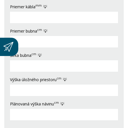
mm
Priemer kábla
💡
cm
Priemer bubna
💡
cm
Šírka bubna
💡
cm
Výška úložného priestoru
💡
cm
Plánovaná výška návinu
💡