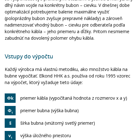
dlhý návin vojde na konkrétny bubon – cievku. V dnešnej dobe
optimalizácií potrebujeme balenie maximálne využiť
(poloprázdny bubon zvyšuje prepravné náklady) a zároveň
nadimenzovať vhodný bubon – cievku pre odberateľa podľa
konkrétneho kábla – jeho priemeru a dĺžky. Pritom nesmieme
zabudnúť na dovolený polomer ohybu kábla.
Vstupy do výpočtu
Každý výrobca má vlastnú metodiku, ako množstvo kábla na
bubne vypočítať. Elkond HHK a.s. používa od roku 1995 vzorec
na výpočet, ktorý vyžaduje tieto údaje:
priemer kábla (vypočítaná hodnota z rozmerov x a y)
priemer bubna (výška bubna)
šírka bubna (vnútorný svetlý priemer)
výška úložného priestoru