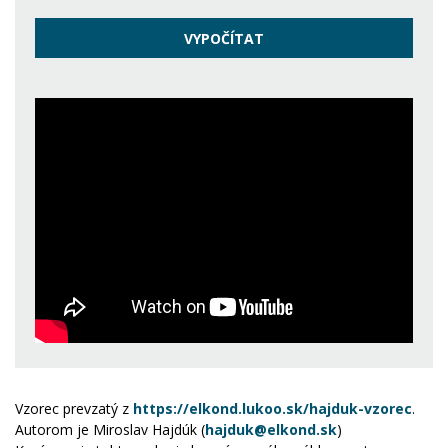
Vzorec prevzatý z
https://elkond.lukoo.sk/hajduk-vzorec
.
Autorom je Miroslav Hajdúk (
hajduk@elkond.sk
)