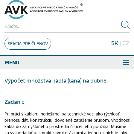
SK
|
CZ
SEKCIA PRE ČLENOV
MENU
Výpočet množstva kábla (lana) na bubne
Zadanie
Pri práci s káblami neriešime iba technické veci ako rýchlosť
prenosu dát, konštrukciu, dovolené zaťaženie prúdom, vhodnosť
kábla do zamýšľaného prostredia či účel jeho použitia. Musíme
sa vysporiadať aj s praktickými otázkami a jednou z nich je, aký