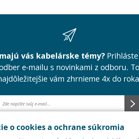
ímajú vás kabelárske témy?
Prihláste
odber e-mailu s novinkami z odboru. T
najdôležitejšie vám zhrnieme 4x do roka
ie o cookies a ochrane súkromia
DPR: Správna komunikácia medzi nami je veľmi dôležitá. Preto vaše konta
me. Informácie o dianí v našej asociácii aj v odbore posielame v dobrej vier