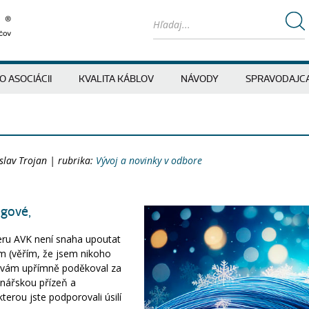
O ASOCIÁCII
KVALITA KÁBLOV
NÁVODY
SPRAVODAJC
slav Trojan | rubrika:
Vývoj a novinky v odbore
egové,
ru AVK není snaha upoutat
m (věřím, že jsem nikoho
 vám upřímně poděkoval za
enářskou přízeň a
terou jste podporovali úsilí