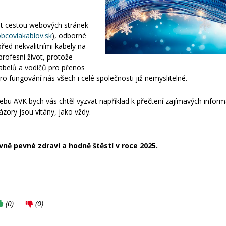
et cestou webových stránek
bcoviakablov.sk
), odborné
před nekvalitními kabely na
profesní život, protože
kabelů a vodičů pro přenos
ro fungování nás všech i celé společnosti již nemyslitelné.
bu AVK bych vás chtěl vyzvat například k přečtení zajímavých inform
zory jsou vítány, jako vždy.
vně pevné zdraví a hodně štěstí v roce 2025.
(
0
)
(
0
)