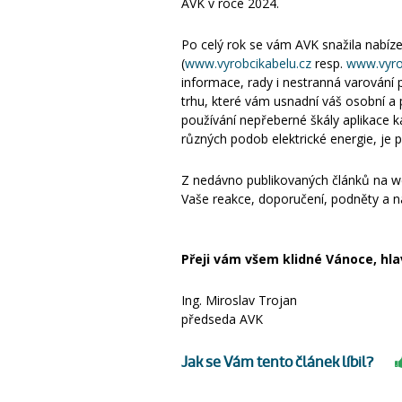
AVK v roce 2024.
Po celý rok se vám AVK snažila nabíz
(
www.vyrobcikabelu.cz
resp.
www.vyro
informace, rady i nestranná varování 
trhu, které vám usnadní váš osobní a 
používání nepřeberné škály aplikace 
různých podob elektrické energie, je p
Z nedávno publikovaných článků na we
Vaše reakce, doporučení, podněty a ná
Přeji vám všem klidné Vánoce, hla
Ing. Miroslav Trojan
předseda AVK
Jak se Vám tento článek líbil?