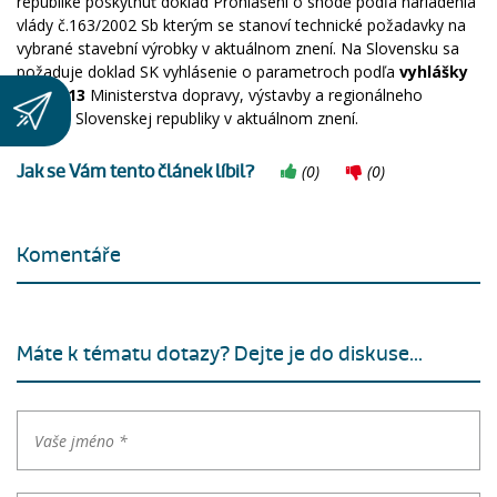
republike poskytnúť doklad Prohlášení o shodě podľa nariadenia
vlády č.163/2002 Sb kterým se stanoví technické požadavky na
vybrané stavební výrobky v aktuálnom znení. Na Slovensku sa
požaduje doklad SK vyhlásenie o parametroch podľa
vyhlášky
162/2013
Ministerstva dopravy, výstavby a regionálneho
rozvoja Slovenskej republiky v aktuálnom znení.
Jak se Vám tento článek líbil?
(
0
)
(
0
)
Komentáře
Máte k tématu dotazy? Dejte je do diskuse...