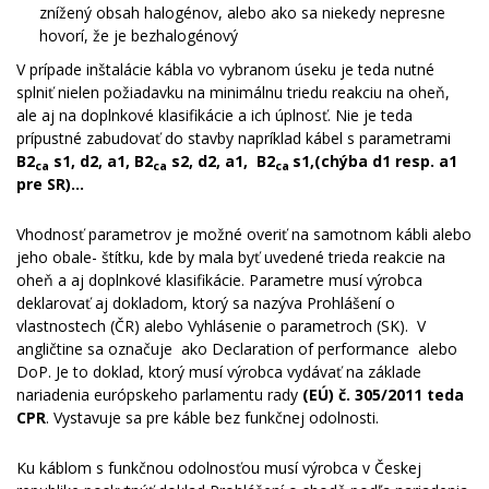
znížený obsah halogénov, alebo ako sa niekedy nepresne
hovorí, že je bezhalogénový
V prípade inštalácie kábla vo vybranom úseku je teda nutné
splniť nielen požiadavku na minimálnu triedu reakciu na oheň,
ale aj na doplnkové klasifikácie a ich úplnosť. Nie je teda
prípustné zabudovať do stavby napríklad kábel s parametrami
B2
s1, d2, a1, B2
s2, d2, a1, B2
s1,(chýba d1 resp. a1
ca
ca
ca
pre SR)…
Vhodnosť parametrov je možné overiť na samotnom kábli alebo
jeho obale- štítku, kde by mala byť uvedené trieda reakcie na
oheň a aj doplnkové klasifikácie. Parametre musí výrobca
deklarovať aj dokladom, ktorý sa nazýva Prohlášení o
vlastnostech (ČR) alebo Vyhlásenie o parametroch (SK). V
angličtine sa označuje ako Declaration of performance alebo
DoP. Je to doklad, ktorý musí výrobca vydávať na základe
nariadenia európskeho parlamentu rady
(EÚ) č. 305/2011 teda
CPR
. Vystavuje sa pre káble bez funkčnej odolnosti.
Ku káblom s funkčnou odolnosťou musí výrobca v Českej