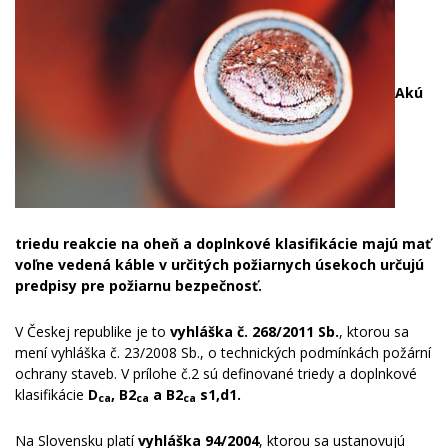
Akú
triedu reakcie na oheň a doplnkové klasifikácie majú mať
voľne vedená káble v určitých požiarnych úsekoch určujú
predpisy
pre požiar
nu bez
pečnosť.
V Českej republike je to
vyhláška č. 268/2011 Sb.
, ktorou sa
mení vyhláška č. 23/2008 Sb., o technických podmínkách požární
ochrany staveb.
V prílohe č.2 sú definovan
é
t
r
iedy a do
plnkové
klasifikácie
D
, B2
a B2
s1,d1.
ca
ca
ca
Na Slovensku platí
vyhláška 94/2004
, ktorou sa ustanovujú