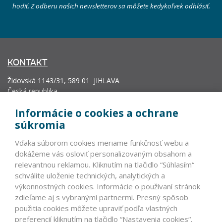
hodiť. Z odberu našich newsletterov sa môžete kedykoľvek odhlásiť.
KONTAKT
Židovská 1143/31, 589 01 JIHLAVA
Česká republika
info@vyrobcoviakablov.sk
Informácie o cookies a ochrane
+420 602 271 633
súkromia
IČ: 71200665
Vďaka súborom cookies meriame funkčnosť webu a
Krajský soud v Brně, oddíl L, vložka 19552.
dokážeme vás osloviť personalizovaným obsahom a
relevantnou reklamou. Kliknutím na tlačidlo “Súhlasím“
schválite uloženie technických, analytických a
PARTNERI
výkonnostných cookies. Informácie o používaní stránok
zdieľame aj s vybranými partnermi. Presný spôsob
VLÁDNE INŠTITÚCIE ČR A SR >
použitia cookies môžete upraviť podľa vlastných
NEVLÁDNE INŠTITÚCIE
preferencií kliknutím na tlačidlo “Nastavenia cookies“.
ZAHRANIČNÍ PARTNERI