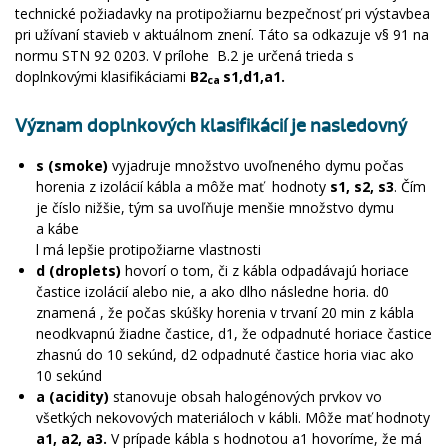
technické požiadavky na protipožiarnu bezpečnosť pri výstavbe
a
pri užívaní stavieb v aktuálnom znení. Táto sa odkaz
uje v§ 91 na
normu STN 92 0203. V prílohe B.2 je určená trieda s
doplnkovými klasifikáciami
B2
s1,d1,a1.
ca
Význam doplnkových klasifikácií je nasledovný
s
(smoke)
vyjadruje množstvo uvoľneného dymu počas
horenia z izolácií kábla a môže mať hodnoty
s1, s2, s3
. Čím
je číslo nižšie, tým sa uvoľňuje menšie množstvo dymu
a kábe
l má lepšie protipožiarne vlastnosti
d
(droplets)
hovorí o tom, či z kábla odpadávajú horiace
častice izolácií alebo nie, a ako dlho následne horia. d0
znamená , že počas skúšky horenia v trvaní 20 min z kábla
neodkvapnú žiadne častice, d1, že odpadnuté horiace častice
zhasnú do 10 sekúnd, d2 odpadnuté častice horia viac ako
10 sekúnd
a
(acidity)
stanovuje obsah halogénových prvkov vo
všetkých nekovových materiáloch v kábli. Môže mať hodnoty
a1, a2, a3.
V prípade kábla s hodnotou a1 hovoríme, že má