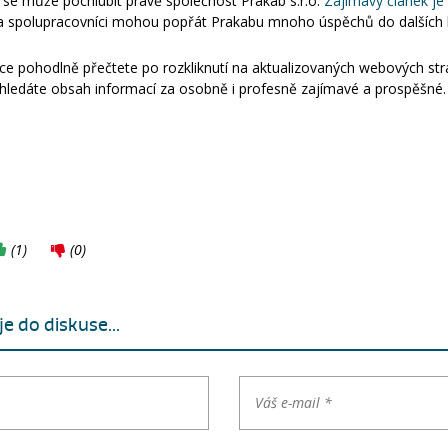
 se může pochlubit právě společnost Prakab s.r.o.
Zajímavý článek j
lé a spolupracovníci mohou popřát Prakabu mnoho úspěchů do dalších l
ce pohodlně přečtete po rozkliknutí na aktualizovaných webových s
hledáte obsah informací za osobně i profesně zajímavé a prospěšné.
(
1
)
(
0
)
e do diskuse...