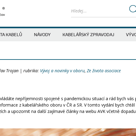
ITA KABELŮ
NÁVODY
KABELÁŘSKÝ ZPRAVODAJ
VÝVO
lav Trojan | rubrika:
Vývoj a novinky v oboru
,
Ze života asociace
ládáte nepříjemnosti spojené s pandemickou situací a rád bych vás p
informace z kabelářského oboru v ČR a SR. V tomto vydání bych chtě
trzích a upozornit na další zajímavé články na webu AVK včetně dopad