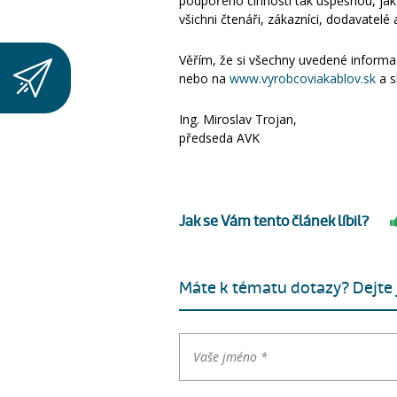
podpořeno činností tak úspěšnou, jak
všichni čtenáři, zákazníci, dodavate
Věřím, že si všechny uvedené informa
nebo na
www.vyrobcoviakablov.sk
a s
Ing. Miroslav Trojan,
předseda AVK
Jak se Vám tento článek líbil?
Máte k tématu dotazy? Dejte j