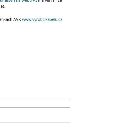
e umístěn na webu AVK
a věřím, že
et.
tránkách AVK
www.vyrobcikabelu.cz