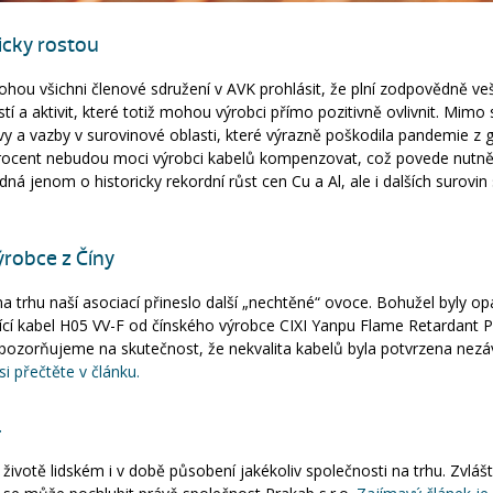
icky rostou
ohou všichni členové sdružení v AVK prohlásit, že plní zodpovědně ve
stí a aktivit, které totiž mohou výrobci přímo pozitivně ovlivnit. Mimo
vy a vazby v surovinové oblasti, které výrazně poškodila pandemie z 
procent nebudou moci výrobci kabelů kompenzovat, což povede nutně
dná jenom o historicky rekordní růst cen Cu a Al, ale i dalších surovi
ýrobce z Číny
na trhu naší asociací přineslo další „nechtěné“ ovoce. Bohužel byly 
ící kabel H05 VV-F od čínského výrobce CIXI Yanpu Flame Retardant Pla
j. upozorňujeme na skutečnost, že nekvalita kabelů byla potvrzena ne
si přečtěte v článku.
.
 životě lidském i v době působení jakékoliv společnosti na trhu. Zvlá