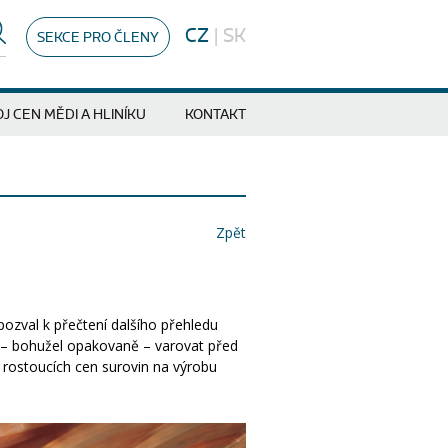
CZ
|
SK
SEKCE PRO ČLENY
J CEN MĚDI A HLINÍKU
KONTAKT
Zpět
ozval k přečtení dalšího přehledu
l – bohužel opakovaně – varovat před
u rostoucích cen surovin na výrobu