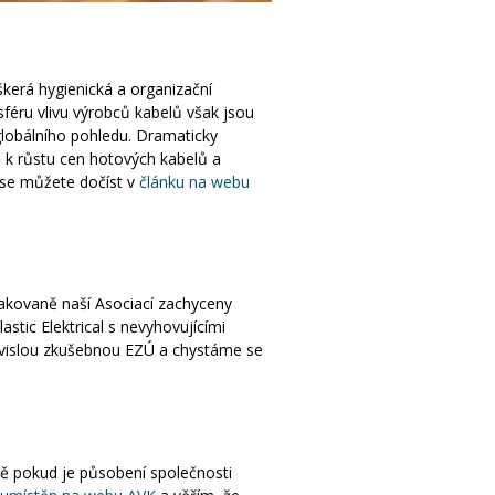
škerá hygienická a organizační
 sféru vlivu výrobců kabelů však jsou
globálního pohledu. Dramaticky
 k růstu cen hotových kabelů a
n se můžete dočíst v
článku na webu
opakovaně naší Asociací zachyceny
stic Elektrical s nevyhovujícími
závislou zkušebnou EZÚ a chystáme se
ště pokud je působení společnosti