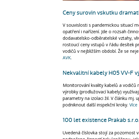
Ceny surovin vskutku dramat
V souvislosti s pandemickou situací m
opatření i nařízení. Jde o rozsah činno
dodavatelsko-odběratelské vztahy, vli
rostoucí ceny vstupů v řádu desítek 
vodičů v nejbližším období. Že se neje
AVK
.
Nekvalitní kabely H05 VV-F v
Monitorování kvality kabelů a vodičů 
výrobky (prodlužovací kabely) využívaj
parametry na izolaci žil. V článku m
podniknout další inspekční kroky.
Více 
100 let existence Prakab s.r.o
Uvedená číslovka stojí za pozornost v