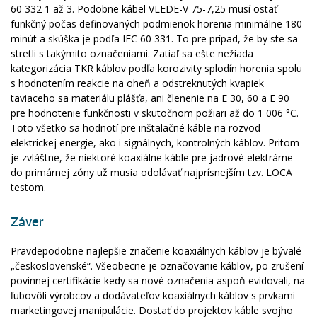
60 332 1 až 3. Podobne kábel VLEDE-V 75-7,25 musí ostať
funkčný počas definovaných podmienok horenia minimálne 180
minút a skúška je podľa IEC 60 331. To pre prípad, že by ste sa
stretli s takýmito označeniami. Zatiaľ sa ešte nežiada
kategorizácia TKR káblov podľa korozivity splodín horenia spolu
s hodnotením reakcie na oheň a odstreknutých kvapiek
taviaceho sa materiálu plášťa, ani členenie na E 30, 60 a E 90
pre hodnotenie funkčnosti v skutočnom požiari až do 1 006 °C.
Toto všetko sa hodnotí pre inštalačné káble na rozvod
elektrickej energie, ako i signálnych, kontrolných káblov. Pritom
je zvláštne, že niektoré koaxiálne káble pre jadrové elektrárne
do primárnej zóny už musia odolávať najprísnejším tzv. LOCA
testom.
Záver
Pravdepodobne najlepšie značenie koaxiálnych káblov je bývalé
„československé“. Všeobecne je označovanie káblov, po zrušení
povinnej certifikácie kedy sa nové označenia aspoň evidovali, na
ľubovôli výrobcov a dodávateľov koaxiálnych káblov s prvkami
marketingovej manipulácie. Dostať do projektov káble svojho