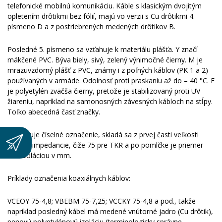
telefonické mobilnú komunikáciu. Káble s klasickým dvojitým
opletením drôtikmi bez fólií, majú vo verzii s Cu drôtikmi 4.
písmeno D a z postriebrených medených drôtikov B.
Posledné 5. písmeno sa vzťahuje k materiálu plášťa. Y značí
mäkčené PVC. Býva biely, sivý, zelený výnimočné čierny. M je
mrazuvzdorný plášť z PVC, známy i z poľných káblov (PK 1 a 2)
používaných v armáde. Odolnosť proti praskaniu až do – 40 °C. E
je polyetylén zväčša čierny, pretože je stabilizovaný proti UV
žiareniu, napríklad na samonosných závesných kábloch na stĺpy.
Toľko abecedná časť značky.
Nasleduje číselné označenie, skladá sa z prvej časti veľkosti
vlnovej impedancie, čiže 75 pre TKR a po pomlčke je priemer
nad izoláciou v mm.
Príklady označenia koaxiálnych káblov:
VCEOY 75-4,8; VBEBM 75-7,25; VCCKY 75-4,8 a pod., takže
napríklad posledný kábel má medené vnútorné jadro (Cu drôtik),
penovú polyetylénovú izoláciu (terminologicky správne