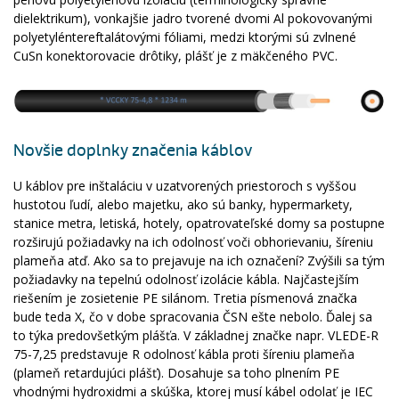
dielektrikum), vonkajšie jadro tvorené dvomi Al pokovovanými
polyetyléntereftalátovými fóliami, medzi ktorými sú zvlnené
CuSn konektorovacie drôtiky, plášť je z mäkčeného PVC.
Novšie doplnky značenia káblov
U káblov pre inštaláciu v uzatvorených priestoroch s vyššou
hustotou ľudí, alebo majetku, ako sú banky, hypermarkety,
stanice metra, letiská, hotely, opatrovateľské domy sa postupne
rozširujú požiadavky na ich odolnosť voči obhorievaniu, šíreniu
plameňa atď. Ako sa to prejavuje na ich označení? Zvýšili sa tým
požiadavky na tepelnú odolnosť izolácie kábla. Najčastejším
riešením je zosietenie PE silánom. Tretia písmenová značka
bude teda X, čo v dobe spracovania ČSN ešte nebolo. Ďalej sa
to týka predovšetkým plášťa. V základnej značke napr. VLEDE-R
75-7,25 predstavuje R odolnosť kábla proti šíreniu plameňa
(plameň retardujúci plášť). Dosahuje sa toho plnením PE
vhodnými hydroxidmi a skúška, ktorej musí kábel odolať je IEC