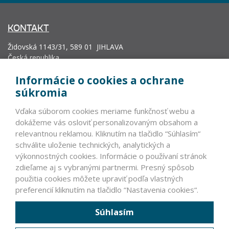
KONTAKT
Židovská 1143/31, 589 01 JIHLAVA
Česká republika
info@vyrobcoviakablov.sk
Informácie o cookies a ochrane
+420 602 271 633
súkromia
IČ: 71200665
Vďaka súborom cookies meriame funkčnosť webu a
Krajský soud v Brně, oddíl L, vložka 19552.
dokážeme vás osloviť personalizovaným obsahom a
relevantnou reklamou. Kliknutím na tlačidlo “Súhlasím“
schválite uloženie technických, analytických a
PARTNERI
výkonnostných cookies. Informácie o používaní stránok
zdieľame aj s vybranými partnermi. Presný spôsob
VLÁDNE INŠTITÚCIE ČR A SR >
použitia cookies môžete upraviť podľa vlastných
NEVLÁDNE INŠTITÚCIE
preferencií kliknutím na tlačidlo “Nastavenia cookies“.
ZAHRANIČNÍ PARTNERI
Súhlasím
ČLENOVIA ASOCIÁCIE