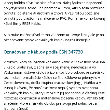
ktorej hrúbka súvisí so skin efektom, ďalej fyzikálne napenenú
polyetylénovú izoláciu na priemer 4,6 mm, AlPES fólia pozdĺžne
ovinutá, opletenie Al drôtikmi a znova AlPES fóliou pozdĺžne
ovinuté pod plášťom z mäkčeného PVC. Pomerne komplikovaný
kábel firmy ERSE Kablo.
Ako máte možnosť vidieť má značenie RG svoje limity ale je na
označovanie typov koaxiálnych káblov najrozšírenejšie.
Označovanie káblov podľa ČSN 347730
V rokoch, kedy sa vyrábali koaxiálne káble v Československu iba
v Kablo Bratislava, žiadne sa viacej menej nedovážali a vo
Výskumnom ústave káblov a izolantov bolo odborové stredisko
technickej normalizácie káblov celého káblového priemyslu v
Československu, došla skupina pracovníkov (Ing. J. Ňaňko a V.
Puha) k záveru, že musí existovať nejaký systém označenia
koaxiálnych káblov, ktorý umožní z jej abecednej a číselnej časti
rozoznať konštrukciu a materiálové zloženie káblov. Vzniklo tak
značenie, ktoré si získalo obľubu pre svoju jednoduchosť a
jednoznačnosť.