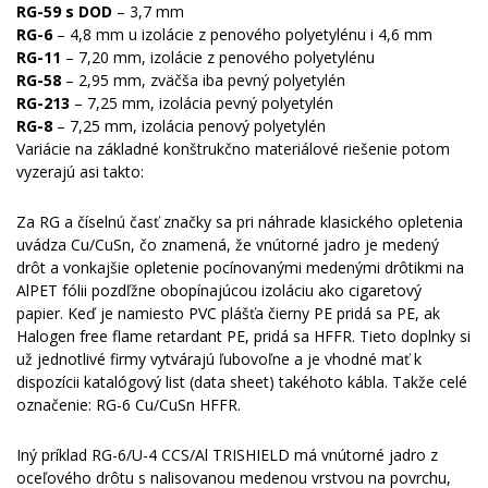
RG-59 s DOD
– 3,7 mm
RG-6
– 4,8 mm u izolácie z penového polyetylénu i 4,6 mm
RG-11
– 7,20 mm, izolácie z penového polyetylénu
RG-58
– 2,95 mm, zväčša iba pevný polyetylén
RG-213
– 7,25 mm, izolácia pevný polyetylén
RG-8
– 7,25 mm, izolácia penový polyetylén
Variácie na základné konštrukčno materiálové riešenie potom
vyzerajú asi takto:
Za RG a číselnú časť značky sa pri náhrade klasického opletenia
uvádza Cu/CuSn, čo znamená, že vnútorné jadro je medený
drôt a vonkajšie opletenie pocínovanými medenými drôtikmi na
AlPET fólii pozdľžne obopínajúcou izoláciu ako cigaretový
papier. Keď je namiesto PVC plášťa čierny PE pridá sa PE, ak
Halogen free flame retardant PE, pridá sa HFFR. Tieto doplnky si
už jednotlivé firmy vytvárajú ľubovoľne a je vhodné mať k
dispozícii katalógový list (data sheet) takéhoto kábla. Takže celé
označenie: RG-6 Cu/CuSn HFFR.
Iný príklad RG-6/U-4 CCS/Al TRISHIELD má vnútorné jadro z
oceľového drôtu s nalisovanou medenou vrstvou na povrchu,