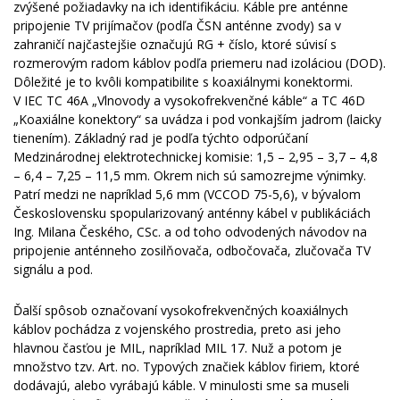
zvýšené požiadavky na ich identifikáciu. Káble pre anténne
pripojenie TV prijímačov (podľa ČSN anténne zvody) sa v
zahraničí najčastejšie označujú RG + číslo, ktoré súvisí s
rozmerovým radom káblov podľa priemeru nad izoláciou (DOD).
Dôležité je to kvôli kompatibilite s koaxiálnymi konektormi.
V IEC TC 46A „Vlnovody a vysokofrekvenčné káble“ a TC 46D
„Koaxiálne konektory“ sa uvádza i pod vonkajším jadrom (laicky
tienením). Základný rad je podľa týchto odporúčaní
Medzinárodnej elektrotechnickej komisie: 1,5 – 2,95 – 3,7 – 4,8
– 6,4 – 7,25 – 11,5 mm. Okrem nich sú samozrejme výnimky.
Patrí medzi ne napríklad 5,6 mm (VCCOD 75-5,6), v bývalom
Československu spopularizovaný anténny kábel v publikáciách
Ing. Milana Českého, CSc. a od toho odvodených návodov na
pripojenie anténneho zosilňovača, odbočovača, zlučovača TV
signálu a pod.
Ďalší spôsob označovaní vysokofrekvenčných koaxiálnych
káblov pochádza z vojenského prostredia, preto asi jeho
hlavnou časťou je MIL, napríklad MIL 17. Nuž a potom je
množstvo tzv. Art. no. Typových značiek káblov firiem, ktoré
dodávajú, alebo vyrábajú káble. V minulosti sme sa museli