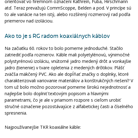
orientovať vo firemnom označení Kathrein, Fuba, Hirschmann
atď. Teraz prevažujú CommScoppe, Belden a pod. V princípe sú
to ale variácie na ten istý, alebo rozšírený rozmerový rad podľa
priemerov nad izoláciou.
Ako to je s RG radom koaxiálnych káblov
Na začiatku 60. rokov to bolo pomerne jednoduché. Stačilo
zatriediť podľa rozmerov. Káble mali polyetylénovú, výnimočné
polystyrénovú izoláciu, vnútorné jadro medený drôt a vonkajšie
jadro (tienenie) v tvare opletenia z medených drôtikov. Plášť
zväčša mäkčený PVC. Ako ale dopĺňať značky o doplnky, ktoré
charakterizovali variovanie materiálov a konštrukčných riešení? V
tom už bolo možno pozorovať pomerne širokú nejednotnosť a
najlepšie bolo doplniť textovým popisom a hlavnými
parametrami, čo je ale v priamom rozpore s cieľom urobiť
stručné označenie pozostávajúce z alfabetickej časti a číselného
spresnenia.
Najpoužívanejšie TKR koaxiálne káble: