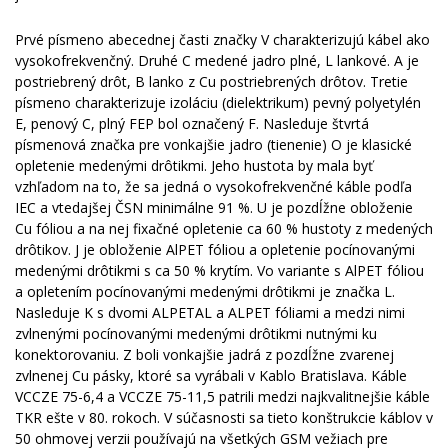
Prvé písmeno abecednej časti značky V charakterizujú kábel ako
vysokofrekvenčný. Druhé C medené jadro plné, L lankové. A je
postriebrený drôt, B lanko z Cu postriebrených drôtov. Tretie
písmeno charakterizuje izoláciu (dielektrikum) pevný polyetylén
E, penový C, plný FEP bol označený F. Nasleduje štvrtá
písmenová značka pre vonkajšie jadro (tienenie) O je klasické
opletenie medenými drôtikmi. Jeho hustota by mala byť
vzhľadom na to, že sa jedná o vysokofrekvenčné káble podľa
IEC a vtedajšej ČSN minimálne 91 %. U je pozdĺžne obloženie
Cu fóliou a na nej fixačné opletenie ca 60 % hustoty z medených
drôtikov. J je obloženie AlPET fóliou a opletenie pocínovanými
medenými drôtikmi s ca 50 % krytím. Vo variante s AlPET fóliou
a opletením pocínovanými medenými drôtikmi je značka L.
Nasleduje K s dvomi ALPETAL a ALPET fóliami a medzi nimi
zvlnenými pocínovanými medenými drôtikmi nutnými ku
konektorovaniu. Z boli vonkajšie jadrá z pozdĺžne zvarenej
zvlnenej Cu pásky, ktoré sa vyrábali v Kablo Bratislava. Káble
VCCZE 75-6,4 a VCCZE 75-11,5 patrili medzi najkvalitnejšie káble
TKR ešte v 80. rokoch. V súčasnosti sa tieto konštrukcie káblov v
50 ohmovej verzii používajú na všetkých GSM vežiach pre