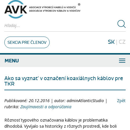
SK
|
CZ
SEKCIA PRE ČLENOV
MENU
Ako sa vyznať v označení koaxiálnych káblov pre
TKR
Publikované: 20.12.2016 | autor: adminAtlanticStudio |
Zpět
rubrika:
Zaujímavosti a odporúčania
Rôznosť typového označovania káblov je problematika
dlhodobá. Vyvíjalo sa historicky z rôznych prostredí, kde boli