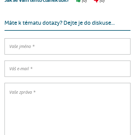
Jak se Vám tento článek líbil?
(
0
)
(
0
)
Máte k tématu dotazy? Dejte je do diskuse...