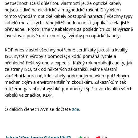
bezpečnost. Další důležitou vlastností je, že optické kabely
nejsou citlivé na elektrické a magnetické rušení. Díky všem
těmto výhodám optické kabely postupně nahrazují všechny typy
kabelů metalických. V nejbližší budoucnosti „optika“ zcela jistě
převládne. Proto jsme v Kabelovně za posledních 20 let výrazně
investovali právě do technologií výroby pro optické kabely.
KDP dnes vlastní všechny potřebné certifikáty jakosti a kvality
ISO, systém výroby s pomocí QR kódů pomáhá rychle a
přehledně řešit výrobu a expedici. Každý rok probíhají audity, jak
ze strany ISO, tak od některých zákazníků. Máme vlastní
zkušební laboratoř, kde kabely podrobujeme všem potřebným
mechanickým a enviromentálním zkouškám. Zákazníkům tak
můžeme garantovat vysoké parametry i špičkovou kvalitu všech
kabelů ve značkou KDP.
O dalších členech AVK se dočtete
zde
.