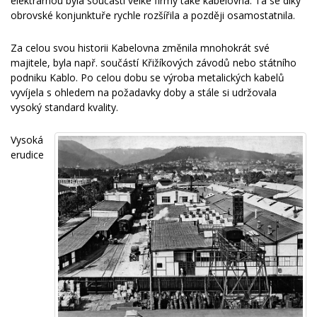
elektrárnou byla součástí velké firmy také kabelovna. Ta se díky
obrovské konjunktuře rychle rozšířila a později osamostatnila.
Za celou svou historii Kabelovna změnila mnohokrát své
majitele, byla např. součástí Křižíkových závodů nebo státního
podniku Kablo. Po celou dobu se výroba metalických kabelů
vyvíjela s ohledem na požadavky doby a stále si udržovala
vysoký standard kvality.
Vysoká
erudice