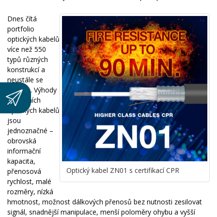
Dnes čítá
portfolio
optických kabelů
více než 550
typů různých
konstrukcí a
neustále se
zvyšuje. Výhody
moderních
optických kabelů
jsou
jednoznačné –
obrovská
informační
kapacita,
Optický kabel ZN01 s certifikací CPR
přenosová
rychlost, malé
rozměry, nízká
hmotnost, možnost dálkových přenosů bez nutnosti zesilovat
signál, snadnější manipulace, menší poloměry ohybu a vyšší