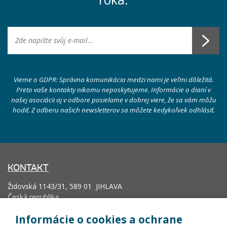
Vieme o GDPR: Správna komunikácia medzi nami je veľmi dôležitá.
Preto vaše kontakty nikomu neposkytujeme. Informácie o dianí v
našej asociácii aj v odbore posielame v dobrej viere, že sa vám môžu
hodiť. Z odberu našich newsletterov sa môžete kedykoľvek odhlásiť.
KONTAKT
Židovská 1143/31, 589 01 JIHLAVA
Česká republika
info@vyrobcoviakablov.sk
Informácie o cookies a ochrane
+420 602 271 633