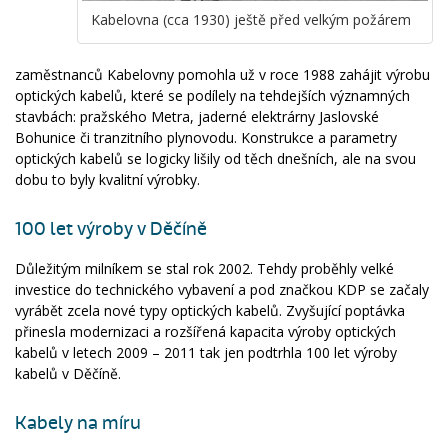
Kabelovna (cca 1930) ještě před velkým požárem
zaměstnanců Kabelovny pomohla už v roce 1988 zahájit výrobu
optických kabelů, které se podílely na tehdejších významných
stavbách: pražského Metra, jaderné elektrárny Jaslovské
Bohunice či tranzitního plynovodu. Konstrukce a parametry
optických kabelů se logicky lišily od těch dnešních, ale na svou
dobu to byly kvalitní výrobky.
100 let výroby v Děčíně
Důležitým milníkem se stal rok 2002. Tehdy proběhly velké
investice do technického vybavení a pod značkou KDP se začaly
vyrábět zcela nové typy optických kabelů. Zvyšující poptávka
přinesla modernizaci a rozšířená kapacita výroby optických
kabelů v letech 2009 – 2011 tak jen podtrhla 100 let výroby
kabelů v Děčíně.
Kabely na míru