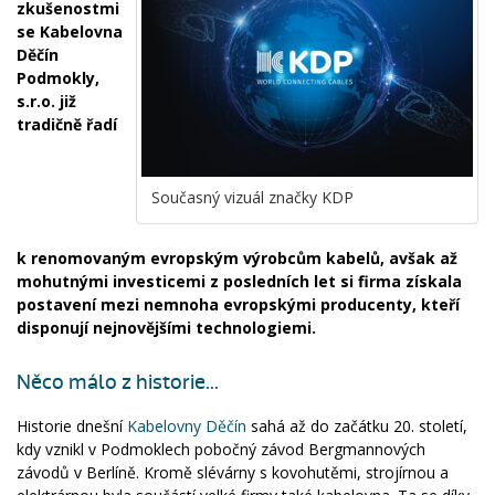
zkušenostmi
se Kabelovna
Děčín
Podmokly,
s.r.o. již
tradičně řadí
Současný vizuál značky KDP
k renomovaným evropským výrobcům kabelů, avšak až
mohutnými investicemi z posledních let si firma získala
postavení mezi nemnoha evropskými producenty, kteří
disponují nejnovějšími technologiemi.
Něco málo z historie…
Historie dnešní
Kabelovny Děčín
sahá až do začátku 20. století,
kdy vznikl v Podmoklech pobočný závod Bergmannových
závodů v Berlíně. Kromě slévárny s kovohutěmi, strojírnou a