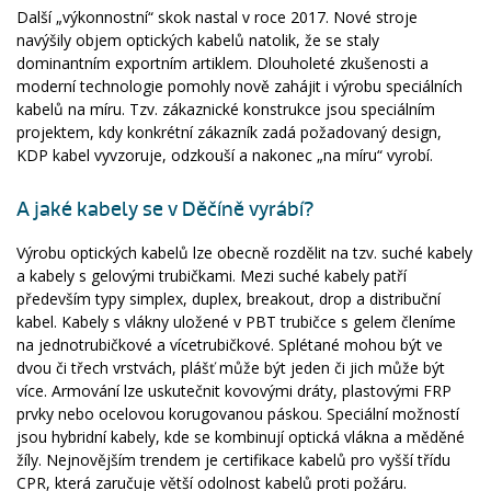
Další „výkonnostní“ skok nastal v roce 2017. Nové stroje
navýšily objem optických kabelů natolik, že se staly
dominantním exportním artiklem. Dlouholeté zkušenosti a
moderní technologie pomohly nově zahájit i výrobu speciálních
kabelů na míru. Tzv. zákaznické konstrukce jsou speciálním
projektem, kdy konkrétní zákazník zadá požadovaný design,
KDP kabel vyvzoruje, odzkouší a nakonec „na míru“ vyrobí.
A jaké kabely se v Děčíně vyrábí?
Výrobu optických kabelů lze obecně rozdělit na tzv. suché kabely
a kabely s gelovými trubičkami. Mezi suché kabely patří
především typy simplex, duplex, breakout, drop a distribuční
kabel. Kabely s vlákny uložené v PBT trubičce s gelem členíme
na jednotrubičkové a vícetrubičkové. Splétané mohou být ve
dvou či třech vrstvách, plášť může být jeden či jich může být
více. Armování lze uskutečnit kovovými dráty, plastovými FRP
prvky nebo ocelovou korugovanou páskou. Speciální možností
jsou hybridní kabely, kde se kombinují optická vlákna a měděné
žíly. Nejnovějším trendem je certifikace kabelů pro vyšší třídu
CPR, která zaručuje větší odolnost kabelů proti požáru.