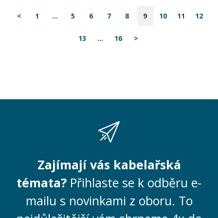
<
1
...
5
6
7
8
9
10
11
12
13
...
16
>
Zajímají vás kabelařská
témata?
Přihlaste se k odběru e-
mailu s novinkami z oboru. To