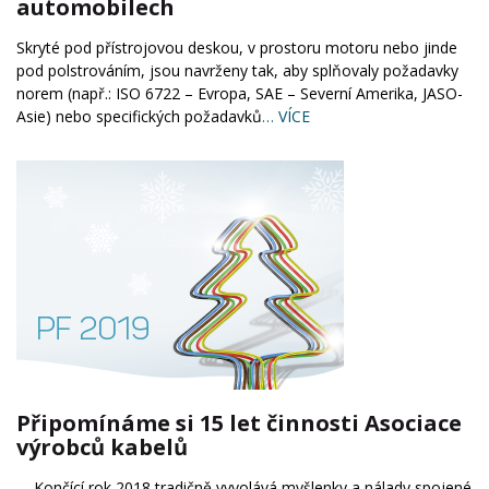
automobilech
Skryté pod přístrojovou deskou, v prostoru motoru nebo jinde
pod polstrováním, jsou navrženy tak, aby splňovaly požadavky
norem (např.: ISO 6722 – Evropa, SAE – Severní Amerika, JASO-
Asie) nebo specifických požadavků
… VÍCE
Připomínáme si 15 let činnosti Asociace
výrobců kabelů
Končící rok 2018 tradičně vyvolává myšlenky a nálady spojené