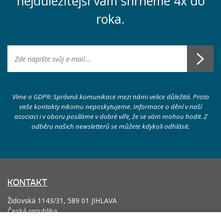
nejdůležitější vám shrneme 4x do
roka.
Víme o GDPR: Správná komunikace mezi námi velice důležitá. Proto
vaše kontakty nikomu neposkytujeme. Informace o dění v naší
asociaci i v oboru posíláme v dobré víře, že se vám mohou hodit. Z
odběru našich newsletterů se můžete kdykoli odhlásit.
KONTAKT
Židovská 1143/31, 589 01 JIHLAVA
Česká republika