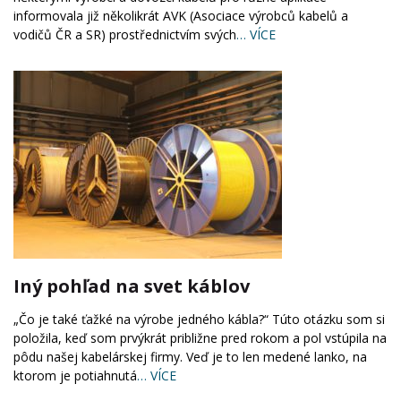
informovala již několikrát AVK (Asociace výrobců kabelů a
vodičů ČR a SR) prostřednictvím svých
… VÍCE
Iný pohľad na svet káblov
„Čo je také ťažké na výrobe jedného kábla?“ Túto otázku som si
položila, keď som prvýkrát približne pred rokom a pol vstúpila na
pôdu našej kabelárskej firmy. Veď je to len medené lanko, na
ktorom je potiahnutá
… VÍCE