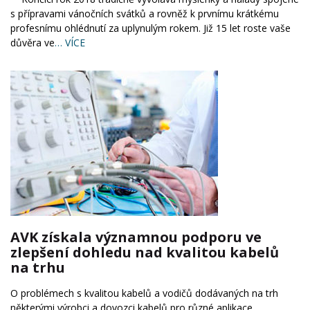
s přípravami vánočních svátků a rovněž k prvnímu krátkému
profesnímu ohlédnutí za uplynulým rokem. Již 15 let roste vaše
důvěra ve
… VÍCE
AVK získala významnou podporu ve
zlepšení dohledu nad kvalitou kabelů
na trhu
O problémech s kvalitou kabelů a vodičů dodávaných na trh
některými výrobci a dovozci kabelů pro různé aplikace