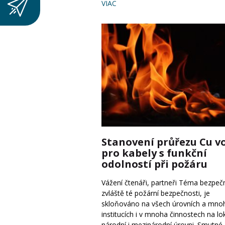
VIAC
Stanovení průřezu Cu v
pro kabely s funkční
odolností při požáru
Vážení čtenáři, partneři Téma bezpečn
zvláště té požární bezpečnosti, je
skloňováno na všech úrovních a mno
institucích i v mnoha činnostech na lok
národní i mezinárodní úrovni. Smutné