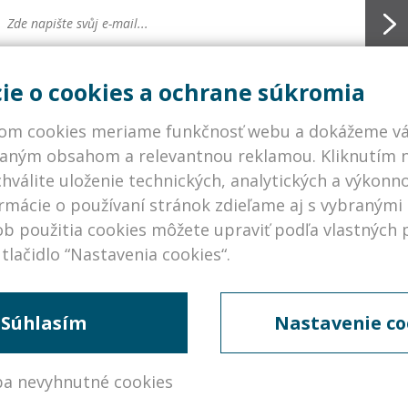
ie o cookies a ochrane súkromia
DPR: Správna komunikácia medzi nami je veľmi dôležitá. Preto vaše konta
me. Informácie o dianí v našej asociácii aj v odbore posielame v dobrej vier
om cookies meriame funkčnosť webu a dokážeme vás
môžu hodiť. Z odberu našich newsletterov sa môžete kedykoľvek odhlásiť.
aným obsahom a relevantnou reklamou. Kliknutím na
chválite uloženie technických, analytických a výkonn
ormácie o používaní stránok zdieľame aj s vybranými
b použitia cookies môžete upraviť podľa vlastných p
PARTNERI
PRÁV
tlačidlo “Nastavenia cookies“.
VLÁDNE INŠTITÚCIE ČR A SR >
© Asoc
NEVLÁDNE INŠTITÚCIE
SR
ZAHRANIČNÍ PARTNERI
Súhlasím
Nastavenie co
ČLENOVIA ASOCIÁCIE
iba nevyhnutné cookies
9552.