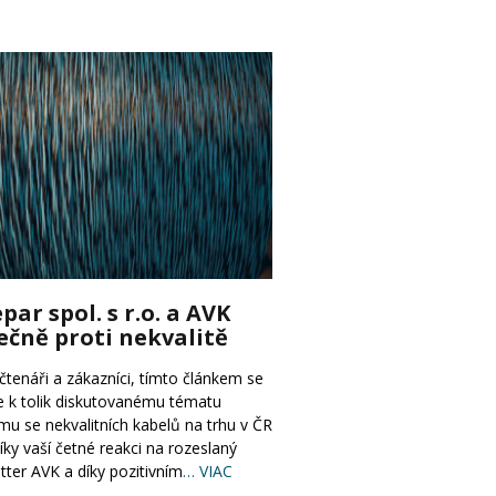
par spol. s r.o. a AVK
ečně proti nekvalitě
čtenáři a zákazníci, tímto článkem se
e k tolik diskutovanému tématu
ímu se nekvalitních kabelů na trhu v ČR
íky vaší četné reakci na rozeslaný
ter AVK a díky pozitivním
… VIAC