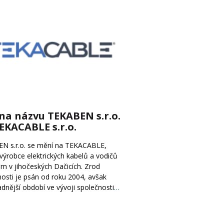
a názvu TEKABEN s.r.o.
EKACABLE s.r.o.
N s.r.o. se mění na TEKACABLE,
– výrobce elektrických kabelů a vodičů
em v jihočeských Dačicích. Zrod
osti je psán od roku 2004, avšak
dnější období ve vývoji společnosti
…