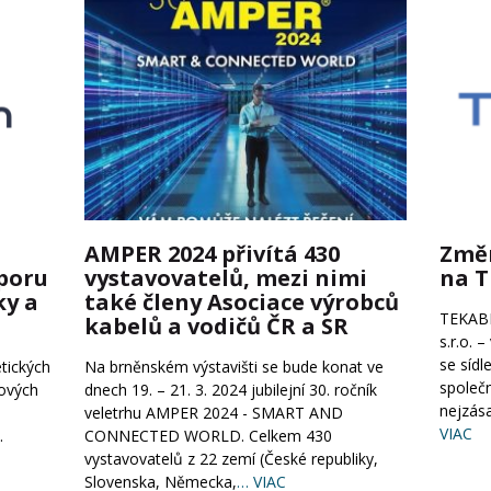
AMPER 2024 přivítá 430
Změn
poru
vystavovatelů, mezi nimi
na T
ky a
také členy Asociace výrobců
TEKABE
kabelů a vodičů ČR a SR
s.r.o. 
se sídl
tických
Na brněnském výstavišti se bude konat ve
společn
lových
dnech 19. – 21. 3. 2024 jubilejní 30. ročník
nejzása
i
veletrhu AMPER 2024 - SMART AND
VIAC
.
CONNECTED WORLD. Celkem 430
vystavovatelů z 22 zemí (České republiky,
Slovenska, Německa,
… VIAC