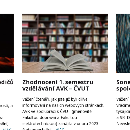
odičů
Zhodnocení 1. semestru
Sone
vzdělávání AVK – ČVUT
spol
Vážení čtenáři, jak jste již byli dříve
Vážení 
informování na našich webových stránkách,
vracím
osti, a
AVK ve spolupráci s ČVUT (jmenovitě
týkajíc
Fakultou dopravní a Fakultou
a SR. D
ha
elektrotechnickou) zahájila v únoru 2023
Newslet
ální,
čtyřsemestrální
… VIAC
… VIAC