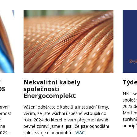
í
Nekvalitní kabely
Týde
OS
společnosti
NKT se
Energocomplekt
společn
2023 do
první
Vážení odběratelé kabelů a instalační firmy,
Mottem
ornost
věřím, že jste všichni úspěšně vstoupili do
správně
y
roku 2024 do kterého vám přejeme hlavně
principů
 na
pevné zdraví. Jsme si jisti, že jste odhodláni
2024
…
splnit svoje dlouhodobá
… VIAC