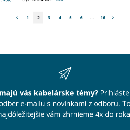
<
1
2
3
4
5
6
...
16
>
ímajú vás kabelárske témy?
Prihláste
odber e-mailu s novinkami z odboru. T
najdôležitejšie vám zhrnieme 4x do roka