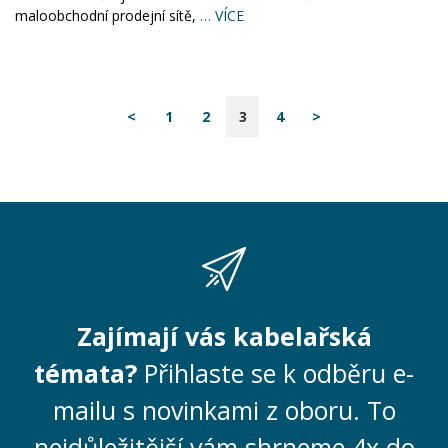
maloobchodní prodejní sítě,
… VÍCE
<
1
2
3
4
>
Zajímají vás kabelařská
témata?
Přihlaste se k odběru e-
mailu s novinkami z oboru. To
nejdůležitější vám shrneme 4x do