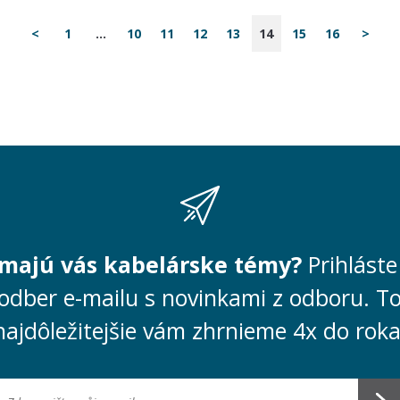
<
1
...
10
11
12
13
14
15
16
>
ímajú vás kabelárske témy?
Prihláste
odber e-mailu s novinkami z odboru. T
najdôležitejšie vám zhrnieme 4x do roka