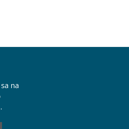
 sa na
o
.