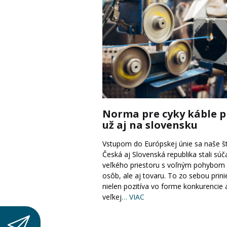
Norma pre cyky káble p
už aj na slovensku
Vstupom do Európskej únie sa naše št
Česká aj Slovenská republika stali sú
veľkého priestoru s voľným pohybom 
osôb, ale aj tovaru. To zo sebou prini
nielen pozitíva vo forme konkurencie 
veľkej
… VIAC