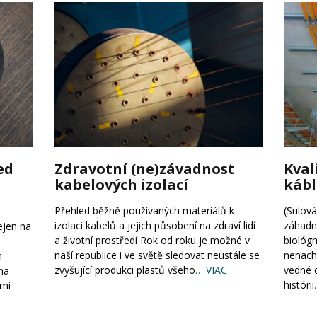
ed
Zdravotní (ne)závadnost
Kval
o
kabelových izolací
kábl
Přehled běžně používaných materiálů k
(Sulová,
izolaci kabelů a jejich působení na zdraví lidí
záhadn
ejen na
a životní prostředí Rok od roku je možné v
biológm
naší republice i ve světě sledovat neustále se
nenach
n
zvyšující produkci plastů všeho
… VIAC
vedné d
 na
histórii
lmi