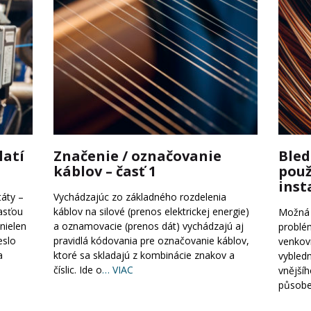
latí
Značenie / označovanie
Bled
káblov – časť 1
použ
inst
áty –
Vychádzajúc zo základného rozdelenia
časťou
káblov na silové (prenos elektrickej energie)
Možná j
nielen
a oznamovacie (prenos dát) vychádzajú aj
problé
eslo
pravidlá kódovania pre označovanie káblov,
venkov
a
ktoré sa skladajú z kombinácie znakov a
vybled
číslic. Ide o
… VIAC
vnějšíh
působ