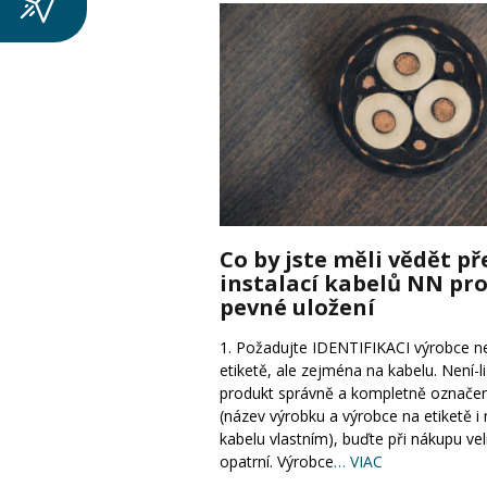
Co by jste měli vědět př
instalací kabelů NN pr
pevné uložení
1. Požadujte IDENTIFIKACI výrobce n
etiketě, ale zejména na kabelu. Není-li
produkt správně a kompletně označe
(název výrobku a výrobce na etiketě i
kabelu vlastním), buďte při nákupu ve
opatrní. Výrobce
… VIAC