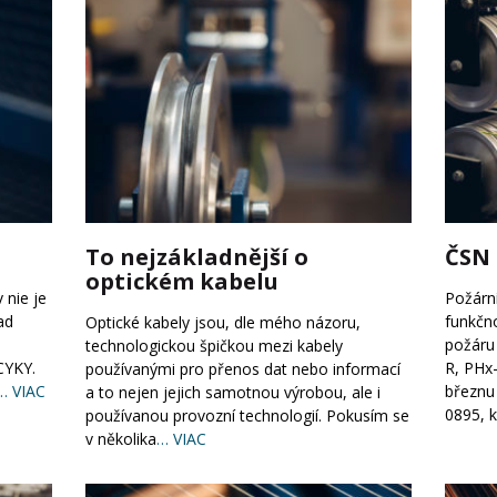
To nejzákladnější o
ČSN 
optickém kabelu
 nie je
Požárn
ad
funkčn
Optické kabely jsou, dle mého názoru,
požáru 
technologickou špičkou mezi kabely
CYKY.
R, PHx-
používanými pro přenos dat nebo informací
… VIAC
březnu
a to nejen jejich samotnou výrobou, ale i
0895, k
používanou provozní technologií. Pokusím se
v několika
… VIAC