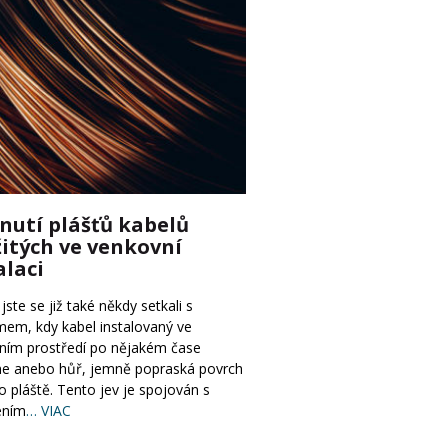
nutí plášťů kabelů
itých ve venkovní
alaci
ste se již také někdy setkali s
mem, kdy kabel instalovaný ve
ním prostředí po nějakém čase
ne anebo hůř, jemně popraská povrch
o pláště. Tento jev je spojován s
ením
… VIAC