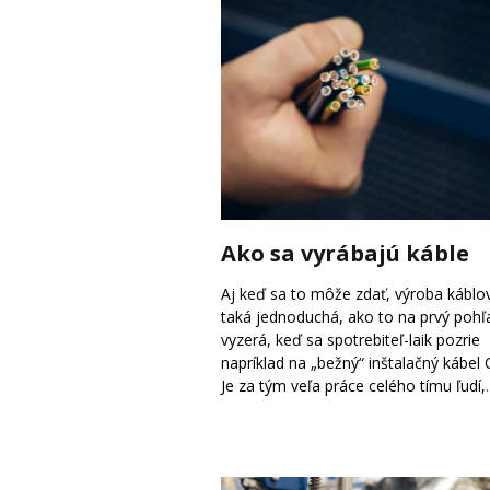
Ako sa vyrábajú káble
Aj keď sa to môže zdať, výroba káblov
taká jednoduchá, ako to na prvý pohľ
vyzerá, keď sa spotrebiteľ-laik pozrie
napríklad na „bežný“ inštalačný kábel 
Je za tým veľa práce celého tímu ľudí,