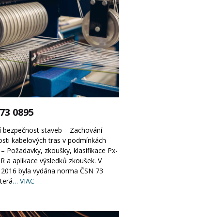
73 0895
í bezpečnost staveb – Zachování
osti kabelových tras v podmínkách
– Požadavky, zkoušky, klasifikace Px-
R a aplikace výsledků zkoušek. V
 2016 byla vydána norma ČSN 73
terá
… VIAC