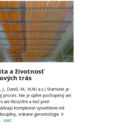
ita a životnosť
ových trás
 J., Daniš, M., VUKI a.s.) Starnutie je
ý proces. Nie je úplne pochopený ani
i ani filozofmi a tiež preň
ádzajú komplexné vysvetlenie iné
isciplíny, vrátane gerontológie. V
… VIAC