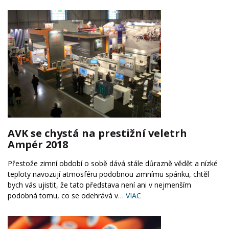
AVK se chystá na prestižní veletrh
Ampér 2018
Přestože zimní období o sobě dává stále důrazně vědět a nízké
teploty navozují atmosféru podobnou zimnímu spánku, chtěl
bych vás ujistit, že tato představa není ani v nejmenším
podobná tomu, co se odehrává v
… VIAC