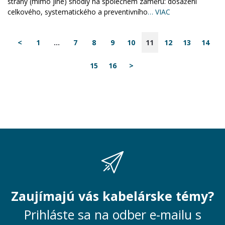
strany (mimo jiné) shodly na společném záměru: dosažení
celkového, systematického a preventivního
… VIAC
<
1
...
7
8
9
10
11
12
13
14
15
16
>
Zaujímajú vás kabelárske témy?
Prihláste sa na odber e-mailu s