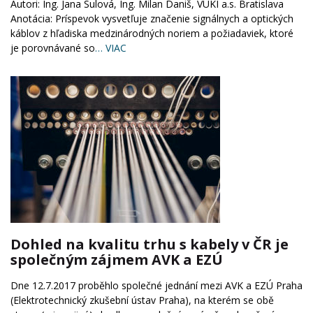
Autori: Ing. Jana Sulová, Ing. Milan Daniš, VUKI a.s. Bratislava
Anotácia: Príspevok vysvetľuje značenie signálnych a optických
káblov z hľadiska medzinárodných noriem a požiadaviek, ktoré
je porovnávané so
… VIAC
Dohled na kvalitu trhu s kabely v ČR je
společným zájmem AVK a EZÚ
Dne 12.7.2017 proběhlo společné jednání mezi AVK a EZÚ Praha
(Elektrotechnický zkušební ústav Praha), na kterém se obě