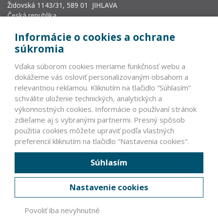
Židovská 1143/31, 589 01 JIHLAVA
Česká republika
info@vyrobcoviakablov.sk
Informácie o cookies a ochrane
+420 602 271 633
súkromia
IČ: 71200665
Vďaka súborom cookies meriame funkčnosť webu a
Krajský soud v Brně, oddíl L, vložka 19552.
dokážeme vás osloviť personalizovaným obsahom a
relevantnou reklamou. Kliknutím na tlačidlo “Súhlasím“
schválite uloženie technických, analytických a
PARTNERI
výkonnostných cookies. Informácie o používaní stránok
zdieľame aj s vybranými partnermi. Presný spôsob
VLÁDNE INŠTITÚCIE ČR A SR >
použitia cookies môžete upraviť podľa vlastných
NEVLÁDNE INŠTITÚCIE
preferencií kliknutím na tlačidlo “Nastavenia cookies“.
ZAHRANIČNÍ PARTNERI
Súhlasím
ČLENOVIA ASOCIÁCIE
Nastavenie cookies
PRÁVNE INFORMÁCIE
Povoliť iba nevyhnutné